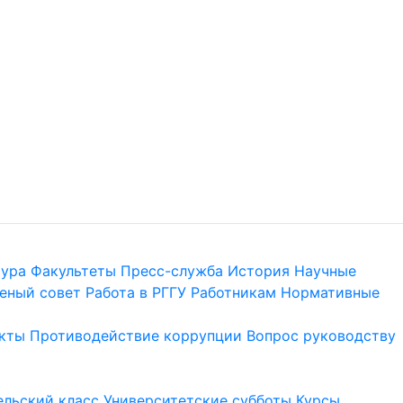
тура
Факультеты
Пресс-служба
История
Научные
еный совет
Работа в РГГУ
Работникам
Нормативные
кты
Противодействие коррупции
Вопрос руководству
льский класс
Университетские субботы
Курсы