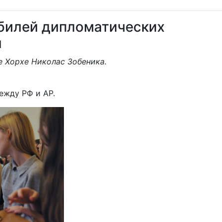
юбилей дипломатических
ы
е Хорхе Николас Зобеника.
ежду РФ и АР.