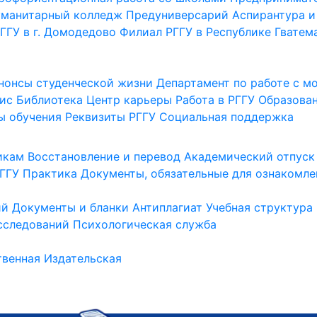
уманитарный колледж
Предуниверсарий
Аспирантура и
ГГУ в г. Домодедово
Филиал РГГУ в Республике Гватем
нонсы студенческой жизни
Департамент по работе с 
ис
Библиотека
Центр карьеры
Работа в РГГУ
Образова
ы обучения
Реквизиты РГГУ
Социальная поддержка
икам
Восстановление и перевод
Академический отпуск
ГГУ
Практика
Документы, обязательные для ознакомле
ий
Документы и бланки
Антиплагиат
Учебная структура
сследований
Психологическая служба
венная
Издательская