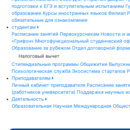
подготовки к ЕГЭ и вступительным испытаниям
Г
образование
Курсы иностранных языков
Филиал Р
обязательные для ознакомления
студентам
Расписание занятий
Первокурсникам
Новости и а
«Грифон»
Многофункциональный студенческий оф
Образование за рубежом
Отдел договорной форм
Налоговый вычет
Стипендиальные программы
Общежитие
Выпускн
Психологическая служба
Экосистема стартапов Р
Преподавателям
Личный кабинет преподавателя
Расписание занят
(работников университета)
Поддержка научных и
Деятельность
Образовательная
Научная
Международная
Общест