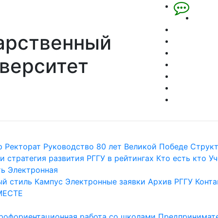
арственный
верситет
р
Ректорат
Руководство
80 лет Великой Победе
Струк
и стратегия развития
РГГУ в рейтингах
Кто есть кто
Уч
ть
Электронная
й стиль
Кампус
Электронные заявки
Архив РГГУ
Конта
МЕСТЕ
рофориентационная работа со школами
Предпринимате