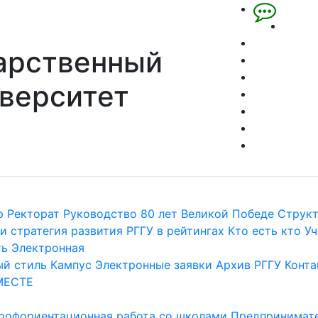
арственный
верситет
р
Ректорат
Руководство
80 лет Великой Победе
Струк
и стратегия развития
РГГУ в рейтингах
Кто есть кто
Уч
ть
Электронная
й стиль
Кампус
Электронные заявки
Архив РГГУ
Конта
МЕСТЕ
рофориентационная работа со школами
Предпринимате