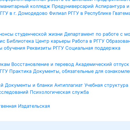
уманитарный колледж
Предуниверсарий
Аспирантура и
ГГУ в г. Домодедово
Филиал РГГУ в Республике Гватем
нонсы студенческой жизни
Департамент по работе с 
ис
Библиотека
Центр карьеры
Работа в РГГУ
Образова
ы обучения
Реквизиты РГГУ
Социальная поддержка
икам
Восстановление и перевод
Академический отпуск
ГГУ
Практика
Документы, обязательные для ознакомле
ий
Документы и бланки
Антиплагиат
Учебная структура
сследований
Психологическая служба
венная
Издательская