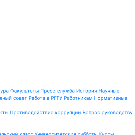
тура
Факультеты
Пресс-служба
История
Научные
еный совет
Работа в РГГУ
Работникам
Нормативные
кты
Противодействие коррупции
Вопрос руководству
льский класс
Университетские субботы
Курсы