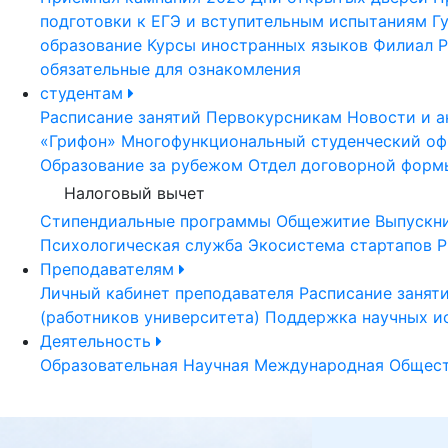
подготовки к ЕГЭ и вступительным испытаниям
Г
образование
Курсы иностранных языков
Филиал Р
обязательные для ознакомления
студентам
Расписание занятий
Первокурсникам
Новости и а
«Грифон»
Многофункциональный студенческий оф
Образование за рубежом
Отдел договорной форм
Налоговый вычет
Стипендиальные программы
Общежитие
Выпускн
Психологическая служба
Экосистема стартапов Р
Преподавателям
Личный кабинет преподавателя
Расписание занят
(работников университета)
Поддержка научных и
Деятельность
Образовательная
Научная
Международная
Общест