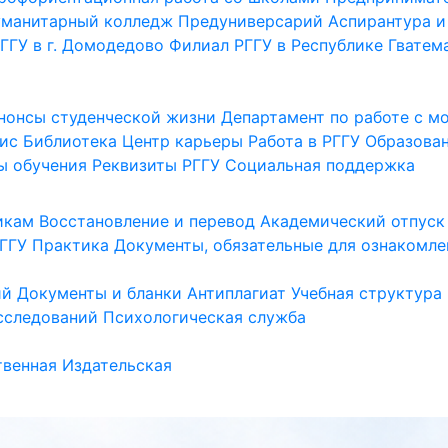
уманитарный колледж
Предуниверсарий
Аспирантура и
ГГУ в г. Домодедово
Филиал РГГУ в Республике Гватем
нонсы студенческой жизни
Департамент по работе с 
ис
Библиотека
Центр карьеры
Работа в РГГУ
Образова
ы обучения
Реквизиты РГГУ
Социальная поддержка
икам
Восстановление и перевод
Академический отпуск
ГГУ
Практика
Документы, обязательные для ознакомле
ий
Документы и бланки
Антиплагиат
Учебная структура
сследований
Психологическая служба
венная
Издательская