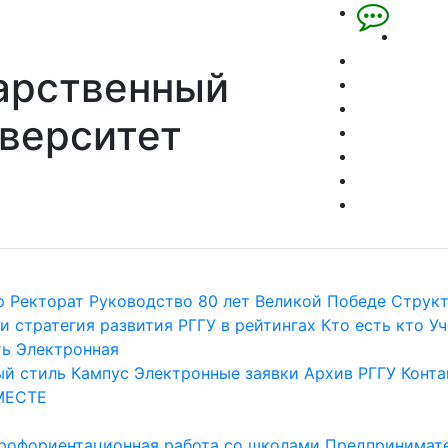
арственный
верситет
р
Ректорат
Руководство
80 лет Великой Победе
Струк
и стратегия развития
РГГУ в рейтингах
Кто есть кто
Уч
ть
Электронная
й стиль
Кампус
Электронные заявки
Архив РГГУ
Конта
МЕСТЕ
рофориентационная работа со школами
Предпринимате