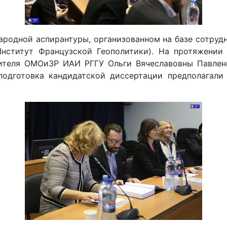
ародной аспирантуры, организованном на базе сотруд
нститут Французской Геополитики). На протяжении 
ителя ОМОиЗР ИАИ РГГУ Ольги Вячеславовны Павленк
подготовка кандидатской диссертации предполагали