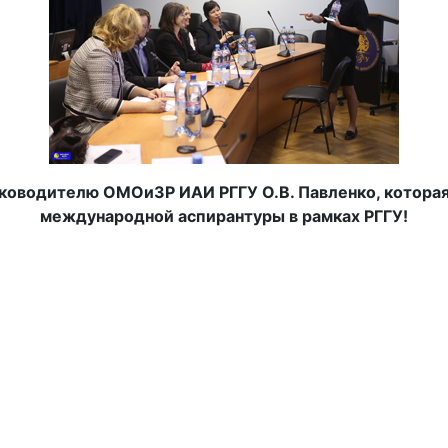
уководителю ОМОиЗР ИАИ РГГУ О.В. Павленко, котора
международной аспирантуры в рамках РГГУ!