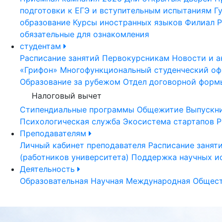
подготовки к ЕГЭ и вступительным испытаниям
Г
образование
Курсы иностранных языков
Филиал Р
обязательные для ознакомления
студентам
Расписание занятий
Первокурсникам
Новости и а
«Грифон»
Многофункциональный студенческий оф
Образование за рубежом
Отдел договорной форм
Налоговый вычет
Стипендиальные программы
Общежитие
Выпускн
Психологическая служба
Экосистема стартапов Р
Преподавателям
Личный кабинет преподавателя
Расписание занят
(работников университета)
Поддержка научных и
Деятельность
Образовательная
Научная
Международная
Общест