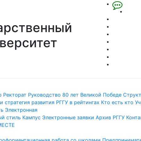
арственный
верситет
р
Ректорат
Руководство
80 лет Великой Победе
Струк
и стратегия развития
РГГУ в рейтингах
Кто есть кто
Уч
ть
Электронная
й стиль
Кампус
Электронные заявки
Архив РГГУ
Конта
МЕСТЕ
рофориентационная работа со школами
Предпринимате