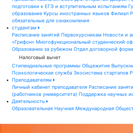
подготовки к ЕГЭ и вступительным испытаниям
Г
образование
Курсы иностранных языков
Филиал Р
обязательные для ознакомления
студентам
Расписание занятий
Первокурсникам
Новости и а
«Грифон»
Многофункциональный студенческий оф
Образование за рубежом
Отдел договорной форм
Налоговый вычет
Стипендиальные программы
Общежитие
Выпускн
Психологическая служба
Экосистема стартапов Р
Преподавателям
Личный кабинет преподавателя
Расписание занят
(работников университета)
Поддержка научных и
Деятельность
Образовательная
Научная
Международная
Общест