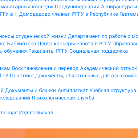
уманитарный колледж
Предуниверсарий
Аспирантура и
ГГУ в г. Домодедово
Филиал РГГУ в Республике Гватем
нонсы студенческой жизни
Департамент по работе с 
ис
Библиотека
Центр карьеры
Работа в РГГУ
Образова
ы обучения
Реквизиты РГГУ
Социальная поддержка
икам
Восстановление и перевод
Академический отпуск
ГГУ
Практика
Документы, обязательные для ознакомле
ий
Документы и бланки
Антиплагиат
Учебная структура
сследований
Психологическая служба
венная
Издательская