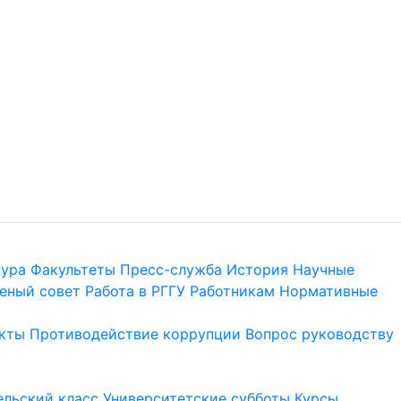
тура
Факультеты
Пресс-служба
История
Научные
еный совет
Работа в РГГУ
Работникам
Нормативные
кты
Противодействие коррупции
Вопрос руководству
льский класс
Университетские субботы
Курсы