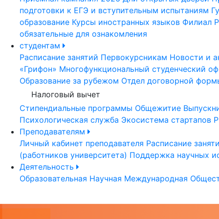
подготовки к ЕГЭ и вступительным испытаниям
Г
образование
Курсы иностранных языков
Филиал Р
обязательные для ознакомления
студентам
Расписание занятий
Первокурсникам
Новости и а
«Грифон»
Многофункциональный студенческий оф
Образование за рубежом
Отдел договорной форм
Налоговый вычет
Стипендиальные программы
Общежитие
Выпускн
Психологическая служба
Экосистема стартапов Р
Преподавателям
Личный кабинет преподавателя
Расписание занят
(работников университета)
Поддержка научных и
Деятельность
Образовательная
Научная
Международная
Общест