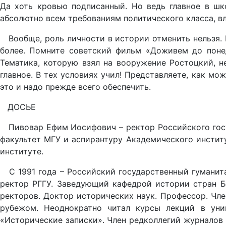
Да хоть кровью подписанный. Но ведь главное в шко
абсолютно всем требованиям политическ
ого класса, в
Вообще, роль личности в истории отменить нельзя. И
более. Помните советский фильм «Доживем до понед
Тематика, которую взял на вооружение Ростоцкий, н
главное. В тех условиях учил! Представляете, как мо
это и надо прежде всего обеспечить.
ДОСЬЕ
Пивовар Ефим Иосифович – ректор Российского госуд
факультет МГУ и аспирантуру Академического инстит
институте.
С 1991 года – Российский государственный гуманитар
ректор РГГУ. Заведующий кафедрой истории стран Б
ректоров. Доктор исторических наук. Профессор. Чле
рубежом. Неоднократно читал курсы лекций в уни
«Исторические записки». Член редколлегий журналов 