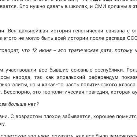
ивается. Это нужно давать в школах, и СМИ должны в э
ии. Вся дальнейшая история генетически связана с 
 этого не могло быть всей истории после распада ССС
ворят, что 12 июня – это трагическая дата, потому 
ом участвовали все бывшие союзные республики. Рол
ссы народа, так как апрельский референдум показ
лько элиты, но и какая-то часть политического класса
. Бесспорно, это геополитическая трагедия, которая ау
юза больше нет?
ни. С возрастом плохое забывается, хорошее помнитс
ху.
оветское прошлое, показать, как все было замечатель