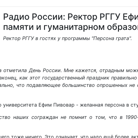
Радио России: Ректор РГГУ Еф
памяти и гуманитарном образ
Ректор РГГУ в гостях у программы "Персона грата".
отметила День России. Мне кажется, отрадным можно 
аконец, как этот государственный праздник правильно 
ально, что подавляющее большинство опрошенных не с
университета Ефим Пивовар - желанная персона в сту
во наших сограждан не помнит о том, что в 1990-
ошего тоже ничего. Это означает, что надо ещё более 