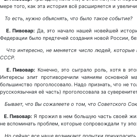
мере того, как эта история всё расширяется и увелич
То есть, нужно объяснять, что было такое событие?
Е. Пивовар:
Да, это начало нашей новейшей истор
Федерации было предтечей создания новой России, без
Что интересно, не меняется число людей, которые го
СССР.
Е. Пивовар:
Конечно, это сыграло роль, хотя в эт
Интересы элит противоречили чаяниям основной ма
большинство проголосовало. Надо признать, что не то
русскоязычная её часть) проголосовала за суверенитет
Бывает, что Вы сожалеете о том, что Советского Со
Е. Пивовар:
Я прожил в нем большую часть своей жиз
не вспоминать проблем, которые сопровождали ту эпо
Но сейчас все чаще возникают попытки приукрасить с