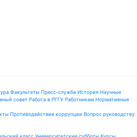
тура
Факультеты
Пресс-служба
История
Научные
еный совет
Работа в РГГУ
Работникам
Нормативные
кты
Противодействие коррупции
Вопрос руководству
льский класс
Университетские субботы
Курсы