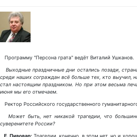
Программу "Персона грата" ведёт Виталий Ушканов.
Выходные праздничные дни остались позади, страна 
среди наших сограждан всё больше тех, кто выучил, н
стал настоящим праздником. Но при этом весьма печ
июня мы его отмечаем.
Ректор Российского государственного гуманитарного 
Может быть, нет никакой трагедии, что большинст
суверенитете России?
Е. Пивовар:
Трагедии, конечно, в этом нет, но и хор