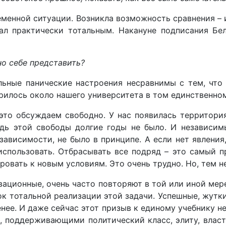
еменной ситуации. Возникла возможность сравнения – 
ал практически тотальным. Накануне подписания Бе
о себе представить?
льные панические настроения несравнимы с тем, что 
орилось около нашего университета в том единственном
о обсуждаем свободно. У нас появилась территория
едь этой свободы долгие годы не было. И независим
ависимости, не было в принципе. А если нет явления,
 использовать. Отбрасывать все подряд – это самый 
овать к новым условиям. Это очень трудно. Но, тем не
ационные, очень часто повторяют в той или иной мере
к тотальной реализации этой задачи. Успешные, жутки
енее. И даже сейчас этот призыв к единому учебнику н
 поддерживающими политический класс, элиту, власт