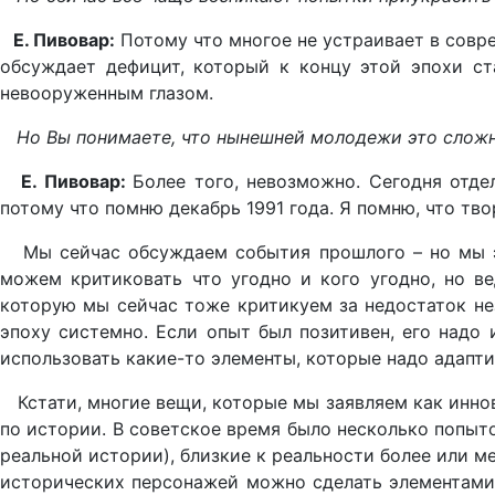
Е. Пивовар:
Потому что многое не устраивает в совр
обсуждает дефицит, который к концу этой эпохи ст
невооруженным глазом.
Но Вы понимаете, что нынешней молодежи это сложн
Е. Пивовар:
Более того, невозможно. Сегодня отде
потому что помню декабрь 1991 года. Я помню, что тв
Мы сейчас обсуждаем события прошлого – но мы эт
можем критиковать что угодно и кого угодно, но в
которую мы сейчас тоже критикуем за недостаток нез
эпоху системно. Если опыт был позитивен, его надо
использовать какие-то элементы, которые надо адаптир
Кстати, многие вещи, которые мы заявляем как иннов
по истории. В советское время было несколько попыто
реальной истории), близкие к реальности более или м
исторических персонажей можно сделать элементами,