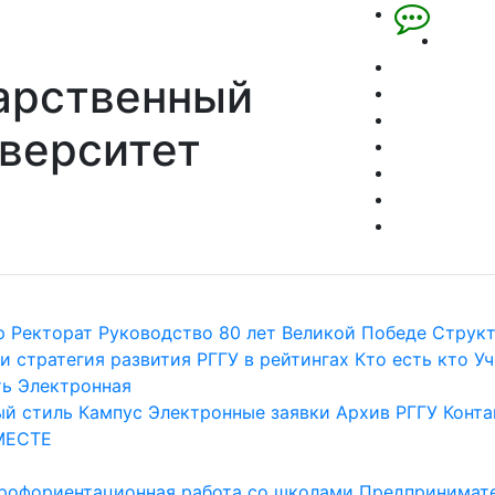
арственный
верситет
р
Ректорат
Руководство
80 лет Великой Победе
Струк
и стратегия развития
РГГУ в рейтингах
Кто есть кто
Уч
ть
Электронная
й стиль
Кампус
Электронные заявки
Архив РГГУ
Конта
МЕСТЕ
рофориентационная работа со школами
Предпринимате