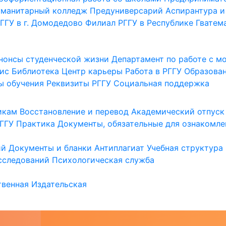
уманитарный колледж
Предуниверсарий
Аспирантура и
ГГУ в г. Домодедово
Филиал РГГУ в Республике Гватем
нонсы студенческой жизни
Департамент по работе с 
ис
Библиотека
Центр карьеры
Работа в РГГУ
Образова
ы обучения
Реквизиты РГГУ
Социальная поддержка
икам
Восстановление и перевод
Академический отпуск
ГГУ
Практика
Документы, обязательные для ознакомле
ий
Документы и бланки
Антиплагиат
Учебная структура
сследований
Психологическая служба
венная
Издательская