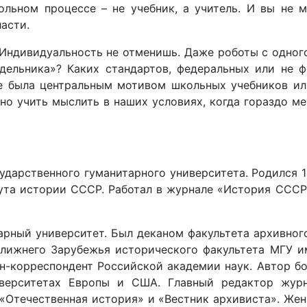
льном процессе – не учебник, а учитель. И вы не м
ласти.
ндивидуальность не отменишь. Даже роботы с одного 
ельника»? Каких стандартов, федеральных или не ф
е была центральным мотивом школьных учебников или
жно учить мыслить в наших условиях, когда гораздо ме
арственного гуманитарного университета. Родился 15
ута истории СССР. Работал в журнале «История СССР
ный университет. Был деканом факультета архивного 
лижнего Зарубежья исторического факультета МГУ и
н-корреспондент Российской академии наук. Автор бо
верситетах Европы и США. Главный редактор журн
«Отечественная история» и «Вестник архивиста». Жен