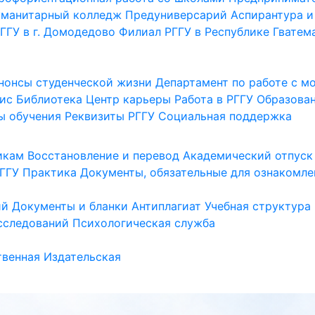
уманитарный колледж
Предуниверсарий
Аспирантура и
ГГУ в г. Домодедово
Филиал РГГУ в Республике Гватем
нонсы студенческой жизни
Департамент по работе с 
ис
Библиотека
Центр карьеры
Работа в РГГУ
Образова
ы обучения
Реквизиты РГГУ
Социальная поддержка
икам
Восстановление и перевод
Академический отпуск
ГГУ
Практика
Документы, обязательные для ознакомле
ий
Документы и бланки
Антиплагиат
Учебная структура
сследований
Психологическая служба
венная
Издательская