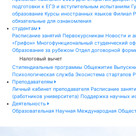
подготовки к ЕГЭ и вступительным испытаниям
Г
образование
Курсы иностранных языков
Филиал Р
обязательные для ознакомления
студентам
Расписание занятий
Первокурсникам
Новости и а
«Грифон»
Многофункциональный студенческий оф
Образование за рубежом
Отдел договорной форм
Налоговый вычет
Стипендиальные программы
Общежитие
Выпускн
Психологическая служба
Экосистема стартапов Р
Преподавателям
Личный кабинет преподавателя
Расписание занят
(работников университета)
Поддержка научных и
Деятельность
Образовательная
Научная
Международная
Общест