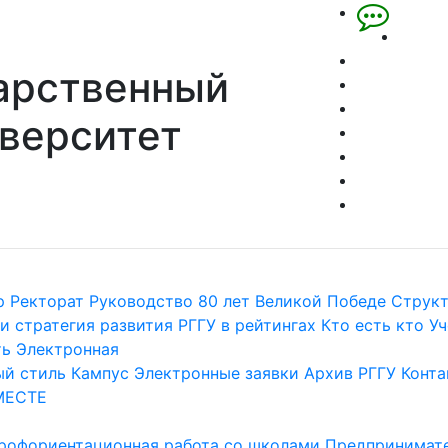
арственный
верситет
р
Ректорат
Руководство
80 лет Великой Победе
Струк
и стратегия развития
РГГУ в рейтингах
Кто есть кто
Уч
ть
Электронная
й стиль
Кампус
Электронные заявки
Архив РГГУ
Конта
МЕСТЕ
рофориентационная работа со школами
Предпринимате