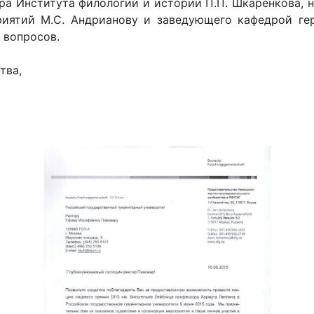
 Института филологии и истории П.П. Шкаренкова, н
риятий М.С. Андрианову и заведующего кафедрой ге
 вопросов.
тва,