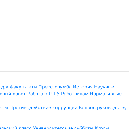
тура
Факультеты
Пресс-служба
История
Научные
еный совет
Работа в РГГУ
Работникам
Нормативные
кты
Противодействие коррупции
Вопрос руководству
льский класс
Университетские субботы
Курсы