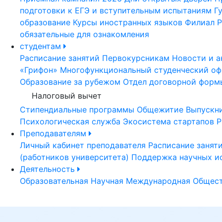
подготовки к ЕГЭ и вступительным испытаниям
Г
образование
Курсы иностранных языков
Филиал Р
обязательные для ознакомления
студентам
Расписание занятий
Первокурсникам
Новости и а
«Грифон»
Многофункциональный студенческий оф
Образование за рубежом
Отдел договорной форм
Налоговый вычет
Стипендиальные программы
Общежитие
Выпускн
Психологическая служба
Экосистема стартапов Р
Преподавателям
Личный кабинет преподавателя
Расписание занят
(работников университета)
Поддержка научных и
Деятельность
Образовательная
Научная
Международная
Общест