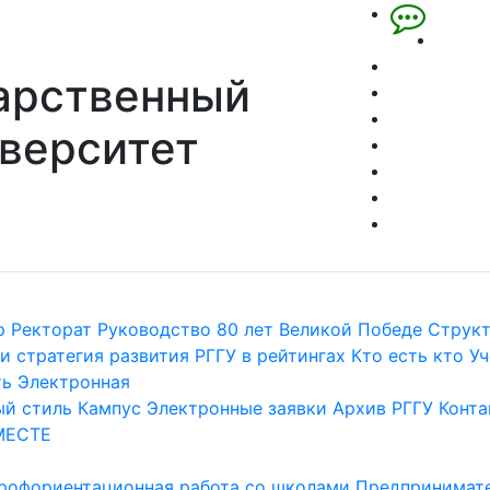
арственный
верситет
р
Ректорат
Руководство
80 лет Великой Победе
Струк
и стратегия развития
РГГУ в рейтингах
Кто есть кто
Уч
ть
Электронная
й стиль
Кампус
Электронные заявки
Архив РГГУ
Конта
МЕСТЕ
рофориентационная работа со школами
Предпринимате