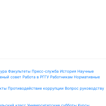
тура
Факультеты
Пресс-служба
История
Научные
еный совет
Работа в РГГУ
Работникам
Нормативные
кты
Противодействие коррупции
Вопрос руководству
льский класс
Университетские субботы
Курсы