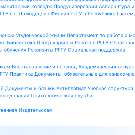
уманитарный колледж
Предуниверсарий
Аспирантура и
ГГУ в г. Домодедово
Филиал РГГУ в Республике Гватем
нонсы студенческой жизни
Департамент по работе с 
ис
Библиотека
Центр карьеры
Работа в РГГУ
Образова
ы обучения
Реквизиты РГГУ
Социальная поддержка
икам
Восстановление и перевод
Академический отпуск
ГГУ
Практика
Документы, обязательные для ознакомле
ий
Документы и бланки
Антиплагиат
Учебная структура
сследований
Психологическая служба
венная
Издательская