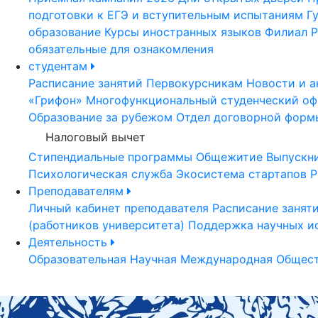
подготовки к ЕГЭ и вступительным испытаниям
Г
образование
Курсы иностранных языков
Филиал Р
обязательные для ознакомления
студентам
Расписание занятий
Первокурсникам
Новости и а
«Грифон»
Многофункциональный студенческий оф
Образование за рубежом
Отдел договорной форм
Налоговый вычет
Стипендиальные программы
Общежитие
Выпускн
Психологическая служба
Экосистема стартапов Р
Преподавателям
Личный кабинет преподавателя
Расписание занят
(работников университета)
Поддержка научных и
Деятельность
Образовательная
Научная
Международная
Общест