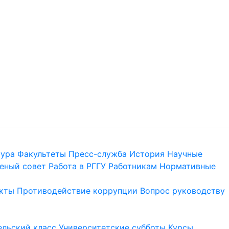
тура
Факультеты
Пресс-служба
История
Научные
еный совет
Работа в РГГУ
Работникам
Нормативные
кты
Противодействие коррупции
Вопрос руководству
льский класс
Университетские субботы
Курсы