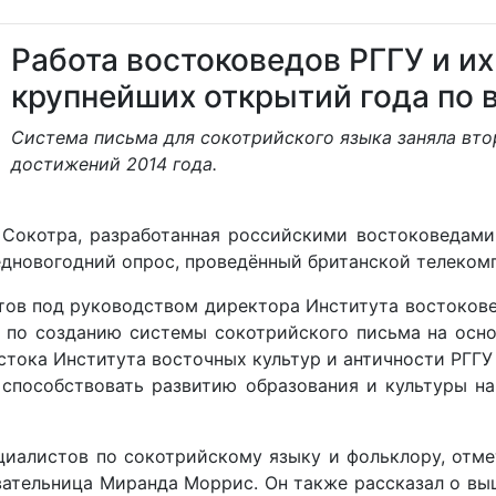
Работа востоковедов РГГУ и их
крупнейших открытий года по 
Система письма для сокотрийского языка заняла вто
достижений 2014 года.
котра, разработанная российскими востоковедами, 
едновогодний опрос, проведённый британской телеком
в под руководством директора Института востоковеде
 по созданию системы сокотрийского письма на осн
тока Института восточных культур и античности РГГУ
т способствовать развитию образования и культуры н
иалистов по сокотрийскому языку и фольклору, отмет
вательница Миранда Моррис. Он также рассказал о в