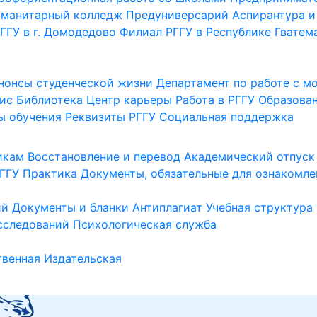
уманитарный колледж
Предуниверсарий
Аспирантура и
ГГУ в г. Домодедово
Филиал РГГУ в Республике Гватем
нонсы студенческой жизни
Департамент по работе с 
ис
Библиотека
Центр карьеры
Работа в РГГУ
Образова
ы обучения
Реквизиты РГГУ
Социальная поддержка
икам
Восстановление и перевод
Академический отпуск
ГГУ
Практика
Документы, обязательные для ознакомле
ий
Документы и бланки
Антиплагиат
Учебная структура
сследований
Психологическая служба
венная
Издательская