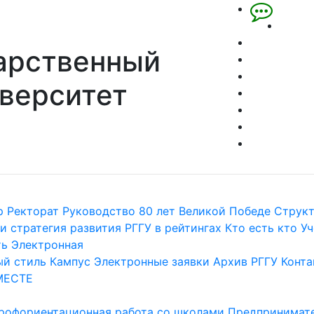
арственный
верситет
р
Ректорат
Руководство
80 лет Великой Победе
Струк
и стратегия развития
РГГУ в рейтингах
Кто есть кто
Уч
ть
Электронная
й стиль
Кампус
Электронные заявки
Архив РГГУ
Конта
МЕСТЕ
рофориентационная работа со школами
Предпринимате