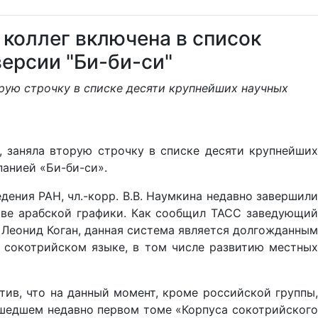
 коллег включена в список
версии "Би-би-си"
рую строчку в списке десяти крупнейших научных
заняла вторую строчку в списке десяти крупнейших
панией «Би-би-си».
ния РАН, чл.-корр. В.В. Наумкина недавно завершили
ове арабской графики. Как сообщил ТАСС заведующий
 Леонид Коган, данная система является долгожданным
а сокотрийском языке, в том числе развитию местных
ив, что на данный момент, кроме российской группы,
ышедшем недавно первом томе «Корпуса сокотрийского