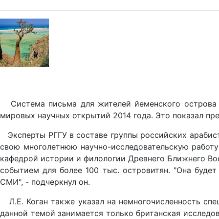
Система письма для жителей йеменского острова Со
мировых научных открытий 2014 года. Это показал пр
Эксперты РГГУ в составе группы российских арабисто
свою многолетнюю научно-исследовательскую работу
кафедрой истории и филологии Древнего Ближнего Вос
событием для более 100 тыс. островитян. "Она буде
СМИ", - подчеркнул он.
Л.Е. Коган также указал на немногочисленность спец
данной темой занимается только британская исследо