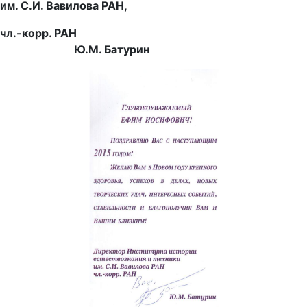
им. С.И. Вавилова РАН,
чл.-корр. РАН
Ю.М. Батурин