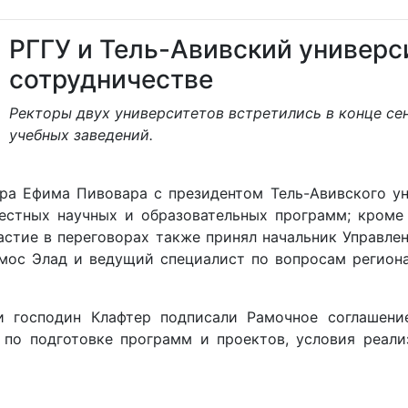
РГГУ и Тель-Авивский универс
сотрудничестве
Ректоры двух университетов встретились в конце се
учебных заведений.
ора Ефима Пивовара с президентом Тель-Авивского у
стных научных и образовательных программ; кроме 
стие в переговорах также принял начальник Управле
Амос Элад и ведущий специалист по вопросам регион
 господин Клафтер подписали Рамочное соглашение
 по подготовке программ и проектов, условия реал