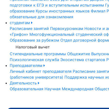
подготовки к ЕГЭ и вступительным испытаниям
Г
образование
Курсы иностранных языков
Филиал Р
обязательные для ознакомления
студентам
Расписание занятий
Первокурсникам
Новости и а
«Грифон»
Многофункциональный студенческий оф
Образование за рубежом
Отдел договорной форм
Налоговый вычет
Стипендиальные программы
Общежитие
Выпускн
Психологическая служба
Экосистема стартапов Р
Преподавателям
Личный кабинет преподавателя
Расписание занят
(работников университета)
Поддержка научных и
Деятельность
Образовательная
Научная
Международная
Общест