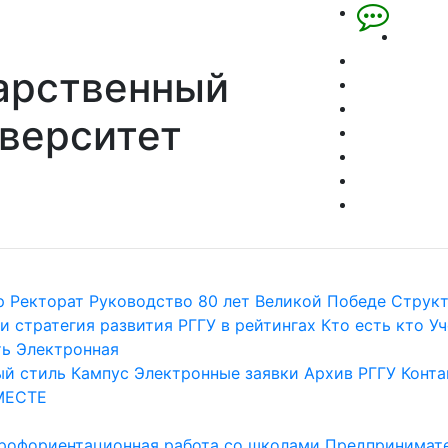
арственный
верситет
р
Ректорат
Руководство
80 лет Великой Победе
Струк
и стратегия развития
РГГУ в рейтингах
Кто есть кто
Уч
ть
Электронная
й стиль
Кампус
Электронные заявки
Архив РГГУ
Конта
МЕСТЕ
рофориентационная работа со школами
Предпринимате