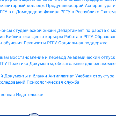
уманитарный колледж
Предуниверсарий
Аспирантура и
ГГУ в г. Домодедово
Филиал РГГУ в Республике Гватем
нонсы студенческой жизни
Департамент по работе с 
ис
Библиотека
Центр карьеры
Работа в РГГУ
Образова
ы обучения
Реквизиты РГГУ
Социальная поддержка
икам
Восстановление и перевод
Академический отпуск
ГГУ
Практика
Документы, обязательные для ознакомле
ий
Документы и бланки
Антиплагиат
Учебная структура
сследований
Психологическая служба
венная
Издательская