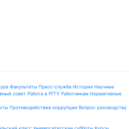
тура
Факультеты
Пресс-служба
История
Научные
еный совет
Работа в РГГУ
Работникам
Нормативные
кты
Противодействие коррупции
Вопрос руководству
льский класс
Университетские субботы
Курсы