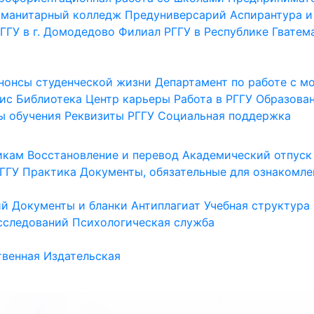
уманитарный колледж
Предуниверсарий
Аспирантура и
ГГУ в г. Домодедово
Филиал РГГУ в Республике Гватем
нонсы студенческой жизни
Департамент по работе с 
ис
Библиотека
Центр карьеры
Работа в РГГУ
Образова
ы обучения
Реквизиты РГГУ
Социальная поддержка
икам
Восстановление и перевод
Академический отпуск
ГГУ
Практика
Документы, обязательные для ознакомле
ий
Документы и бланки
Антиплагиат
Учебная структура
сследований
Психологическая служба
венная
Издательская