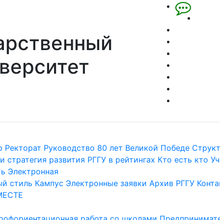
арственный
верситет
р
Ректорат
Руководство
80 лет Великой Победе
Струк
и стратегия развития
РГГУ в рейтингах
Кто есть кто
Уч
ть
Электронная
й стиль
Кампус
Электронные заявки
Архив РГГУ
Конта
МЕСТЕ
рофориентационная работа со школами
Предпринимате