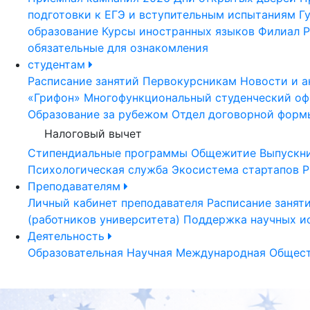
подготовки к ЕГЭ и вступительным испытаниям
Г
образование
Курсы иностранных языков
Филиал Р
обязательные для ознакомления
студентам
Расписание занятий
Первокурсникам
Новости и а
«Грифон»
Многофункциональный студенческий оф
Образование за рубежом
Отдел договорной форм
Налоговый вычет
Стипендиальные программы
Общежитие
Выпускн
Психологическая служба
Экосистема стартапов Р
Преподавателям
Личный кабинет преподавателя
Расписание занят
(работников университета)
Поддержка научных и
Деятельность
Образовательная
Научная
Международная
Общест