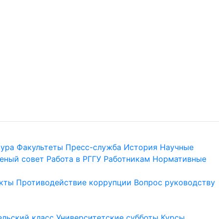
тура
Факультеты
Пресс-служба
История
Научные
еный совет
Работа в РГГУ
Работникам
Нормативные
кты
Противодействие коррупции
Вопрос руководству
льский класс
Университетские субботы
Курсы