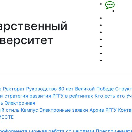
арственный
верситет
р
Ректорат
Руководство
80 лет Великой Победе
Струк
и стратегия развития
РГГУ в рейтингах
Кто есть кто
Уч
ть
Электронная
й стиль
Кампус
Электронные заявки
Архив РГГУ
Конта
МЕСТЕ
рофориентационная работа со школами
Предпринимате