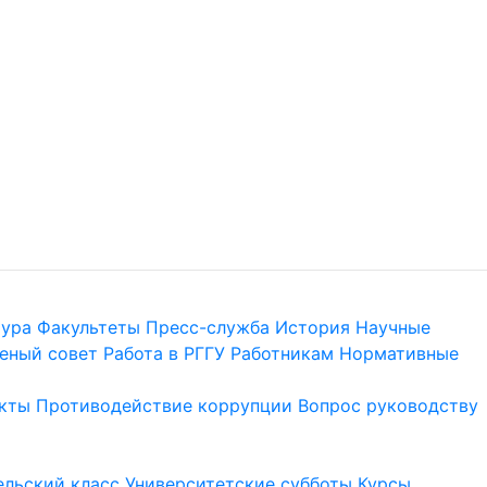
тура
Факультеты
Пресс-служба
История
Научные
еный совет
Работа в РГГУ
Работникам
Нормативные
кты
Противодействие коррупции
Вопрос руководству
льский класс
Университетские субботы
Курсы