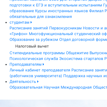
подготовки к ЕГЭ и вступительным испытаниям
Г
образование
Курсы иностранных языков
Филиал Р
обязательные для ознакомления
студентам
Расписание занятий
Первокурсникам
Новости и а
«Грифон»
Многофункциональный студенческий оф
Образование за рубежом
Отдел договорной форм
Налоговый вычет
Стипендиальные программы
Общежитие
Выпускн
Психологическая служба
Экосистема стартапов Р
Преподавателям
Личный кабинет преподавателя
Расписание занят
(работников университета)
Поддержка научных и
Деятельность
Образовательная
Научная
Международная
Общест