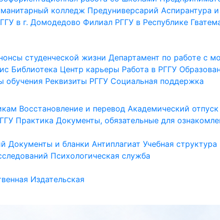
уманитарный колледж
Предуниверсарий
Аспирантура и
ГГУ в г. Домодедово
Филиал РГГУ в Республике Гватем
нонсы студенческой жизни
Департамент по работе с 
ис
Библиотека
Центр карьеры
Работа в РГГУ
Образова
ы обучения
Реквизиты РГГУ
Социальная поддержка
икам
Восстановление и перевод
Академический отпуск
ГГУ
Практика
Документы, обязательные для ознакомле
ий
Документы и бланки
Антиплагиат
Учебная структура
сследований
Психологическая служба
венная
Издательская