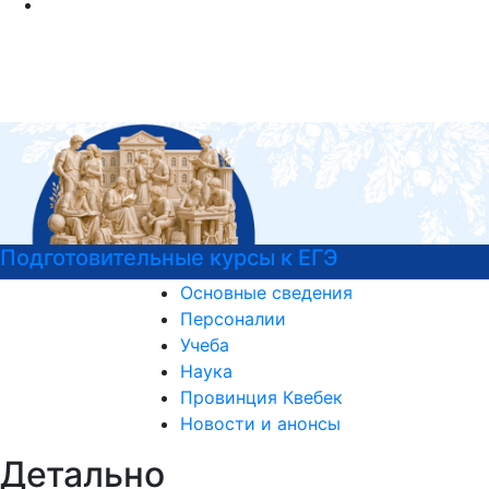
отовительные курсы к ЕГЭ
Узна
акту
Основные сведения
Персоналии
Учеба
Наука
Провинция Квебек
Новости и анонсы