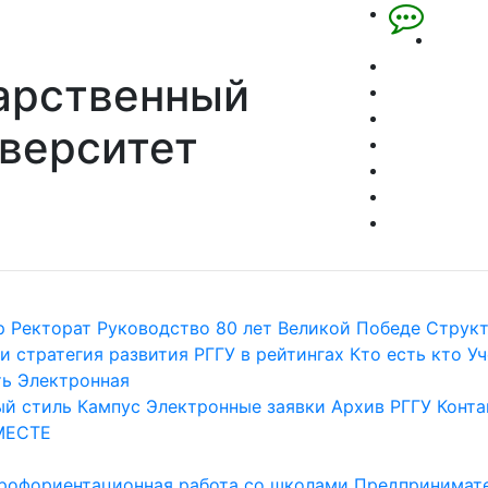
арственный
верситет
р
Ректорат
Руководство
80 лет Великой Победе
Струк
и стратегия развития
РГГУ в рейтингах
Кто есть кто
Уч
ть
Электронная
й стиль
Кампус
Электронные заявки
Архив РГГУ
Конта
МЕСТЕ
рофориентационная работа со школами
Предпринимате