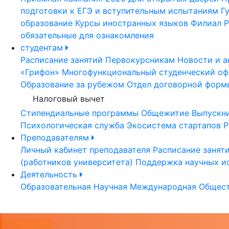
подготовки к ЕГЭ и вступительным испытаниям
Г
образование
Курсы иностранных языков
Филиал Р
обязательные для ознакомления
студентам
Расписание занятий
Первокурсникам
Новости и а
«Грифон»
Многофункциональный студенческий оф
Образование за рубежом
Отдел договорной форм
Налоговый вычет
Стипендиальные программы
Общежитие
Выпускн
Психологическая служба
Экосистема стартапов Р
Преподавателям
Личный кабинет преподавателя
Расписание занят
(работников университета)
Поддержка научных и
Деятельность
Образовательная
Научная
Международная
Общест