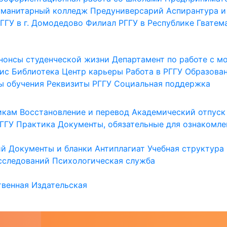
уманитарный колледж
Предуниверсарий
Аспирантура и
ГГУ в г. Домодедово
Филиал РГГУ в Республике Гватем
нонсы студенческой жизни
Департамент по работе с 
ис
Библиотека
Центр карьеры
Работа в РГГУ
Образова
ы обучения
Реквизиты РГГУ
Социальная поддержка
икам
Восстановление и перевод
Академический отпуск
ГГУ
Практика
Документы, обязательные для ознакомле
ий
Документы и бланки
Антиплагиат
Учебная структура
сследований
Психологическая служба
венная
Издательская