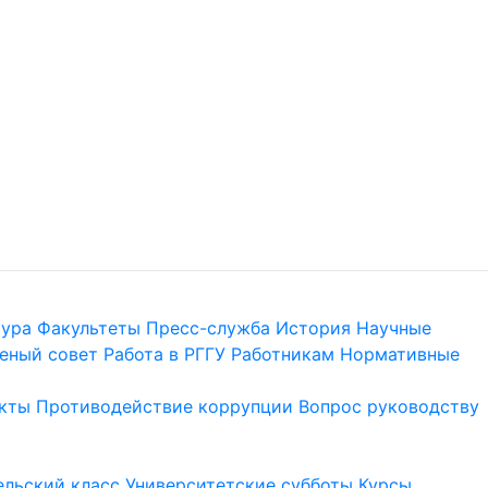
тура
Факультеты
Пресс-служба
История
Научные
еный совет
Работа в РГГУ
Работникам
Нормативные
кты
Противодействие коррупции
Вопрос руководству
льский класс
Университетские субботы
Курсы