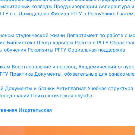
уманитарный колледж
Предуниверсарий
Аспирантура и
ГГУ в г. Домодедово
Филиал РГГУ в Республике Гватем
нонсы студенческой жизни
Департамент по работе с 
ис
Библиотека
Центр карьеры
Работа в РГГУ
Образова
ы обучения
Реквизиты РГГУ
Социальная поддержка
икам
Восстановление и перевод
Академический отпуск
ГГУ
Практика
Документы, обязательные для ознакомле
ий
Документы и бланки
Антиплагиат
Учебная структура
сследований
Психологическая служба
венная
Издательская