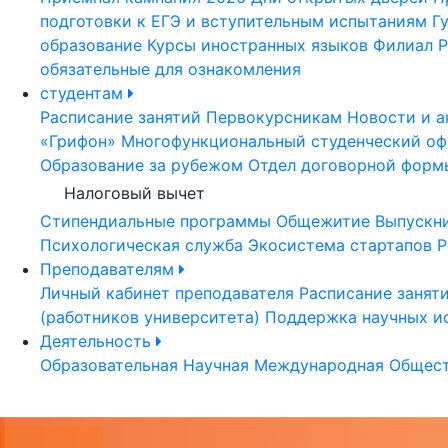
подготовки к ЕГЭ и вступительным испытаниям
Г
образование
Курсы иностранных языков
Филиал Р
обязательные для ознакомления
студентам
Расписание занятий
Первокурсникам
Новости и а
«Грифон»
Многофункциональный студенческий оф
Образование за рубежом
Отдел договорной форм
Налоговый вычет
Стипендиальные программы
Общежитие
Выпускн
Психологическая служба
Экосистема стартапов Р
Преподавателям
Личный кабинет преподавателя
Расписание занят
(работников университета)
Поддержка научных и
Деятельность
Образовательная
Научная
Международная
Общест