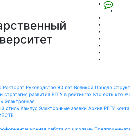
арственный
верситет
р
Ректорат
Руководство
80 лет Великой Победе
Струк
и стратегия развития
РГГУ в рейтингах
Кто есть кто
Уч
ть
Электронная
й стиль
Кампус
Электронные заявки
Архив РГГУ
Конта
МЕСТЕ
рофориентационная работа со школами
Предпринимате