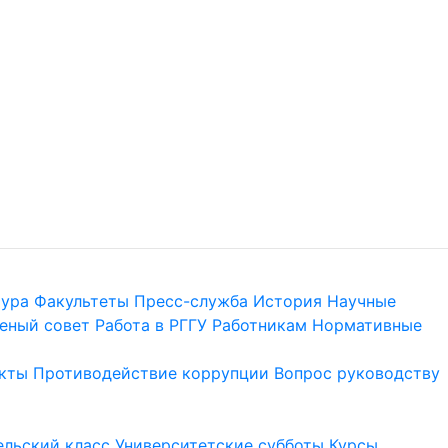
тура
Факультеты
Пресс-служба
История
Научные
еный совет
Работа в РГГУ
Работникам
Нормативные
кты
Противодействие коррупции
Вопрос руководству
льский класс
Университетские субботы
Курсы