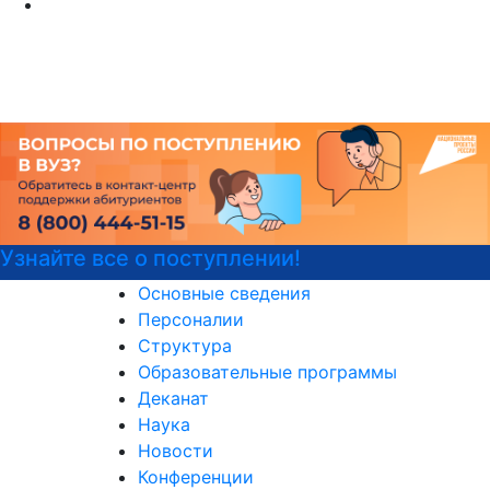
найте все о поступлении!
Де
Основные сведения
Персоналии
Структура
Образовательные программы
Деканат
Наука
Новости
Конференции