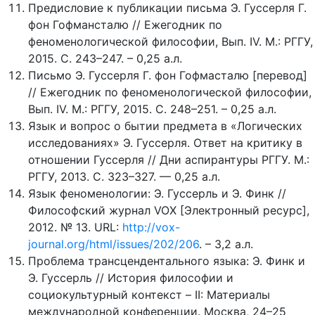
Предисловие к публикации письма Э. Гуссерля Г.
фон Гофмансталю // Ежегодник по
феноменологической философии, Вып. IV. М.: РГГУ,
2015. С. 243–247. – 0,25 а.л.
Письмо Э. Гуссерля Г. фон Гофмасталю [перевод]
// Ежегодник по феноменологической философии,
Вып. IV. М.: РГГУ, 2015. С. 248–251. – 0,25 а.л.
Язык и вопрос о бытии предмета в «Логических
исследованиях» Э. Гуссерля. Ответ на критику в
отношении Гуссерля // Дни аспирантуры РГГУ. М.:
РГГУ, 2013. С. 323–327. — 0,25 а.л.
Язык феноменологии: Э. Гуссерль и Э. Финк //
Философский журнал VOX [Электронный ресурс],
2012. № 13. URL:
http://vox-
journal.org/html/issues/202/206
. – 3,2 а.л.
Проблема трансцендентального языка: Э. Финк и
Э. Гуссерль // История философии и
социокультурный контекст – II: Материалы
международной конференции. Москва, 24–25