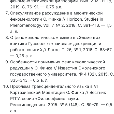
феноменологической философии. Вып. V. М.: РГГУ,
2019. С. 76–91. — 0,75 а.л.
Спекулятивное рассуждение в меонтической
феноменологии О. Финка // Horizon. Studies in
Phenomenology. Vol. 7, № 2. 2018. С. 391–413. — 1,5
а. л.
О феноменологическом языке в «Элементах
критики Гуссерля»: «наивная» дескрипция и
работа понятий // Логос. Т. 26, № 1, 2016. С. 63–67.
— 0,25 а. л.
Особенности понимания феноменологической
редукции у О. Финка // Известия Смоленского
государственного университета. № 4 (32), 2015. С.
335–343. – 0,5 а. л.
Проблема трансцендентального языка в VI
Картезианской Медитации О. Финка // Вестник
РГГУ, серия «Философские науки.
Религиоведение». 2015. № 5 (148). С. 69–79. — 0,5
а.л.