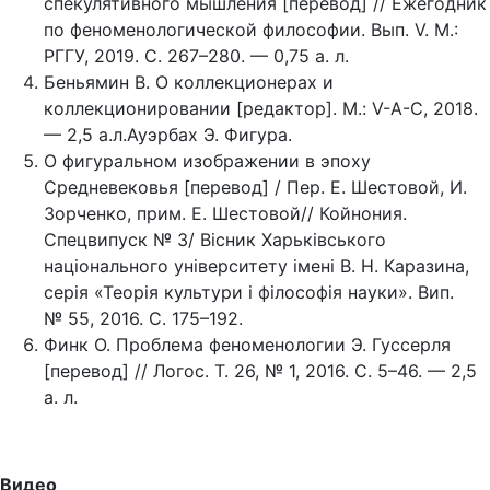
спекулятивного мышления [перевод] // Ежегодник
по феноменологической философии. Вып. V. М.:
РГГУ, 2019. С. 267–280. — 0,75 а. л.
Беньямин В. О коллекционерах и
коллекционировании [редактор]. М.: V-A-C, 2018.
— 2,5 а.л.Ауэрбах Э. Фигура.
О фигуральном изображении в эпоху
Средневековья [перевод] / Пер. Е. Шестовой, И.
Зорченко, прим. Е. Шестовой// Койнония.
Спецвипуск № 3/ Вiсник Харькiвського
нацiонального унiверситету iменi В. Н. Каразина,
серiя «Теорiя культури i фiлософiя науки». Вип.
№ 55, 2016. С. 175–192.
Финк О. Проблема феноменологии Э. Гуссерля
[перевод] // Логос. Т. 26, № 1, 2016. С. 5–46. — 2,5
а. л.
Видео