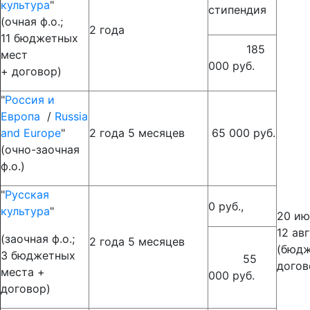
культура
"
стипендия
(очная ф.о.;
2 года
11 бюджетных
185
мест
000 руб.
+ договор)
"
Россия и
Европа
/
Russia
and Europe
"
2 года 5 месяцев
65 000 руб.
(очно-заочная
ф.о.)
"
Русская
0 руб.,
культура
"
20 ию
12 ав
(заочная ф.о.;
2 года 5 месяцев
(бюдж
3 бюджетных
55
догов
места +
000 руб.
договор)