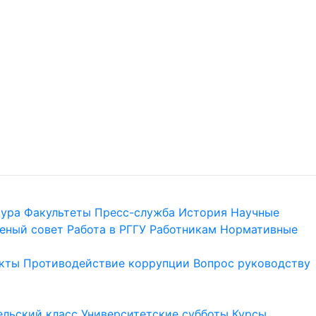
тура
Факультеты
Пресс-служба
История
Научные
еный совет
Работа в РГГУ
Работникам
Нормативные
кты
Противодействие коррупции
Вопрос руководству
льский класс
Университетские субботы
Курсы