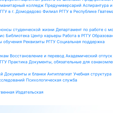
уманитарный колледж
Предуниверсарий
Аспирантура и
ГГУ в г. Домодедово
Филиал РГГУ в Республике Гватем
нонсы студенческой жизни
Департамент по работе с 
ис
Библиотека
Центр карьеры
Работа в РГГУ
Образова
ы обучения
Реквизиты РГГУ
Социальная поддержка
икам
Восстановление и перевод
Академический отпуск
ГГУ
Практика
Документы, обязательные для ознакомле
ий
Документы и бланки
Антиплагиат
Учебная структура
сследований
Психологическая служба
венная
Издательская