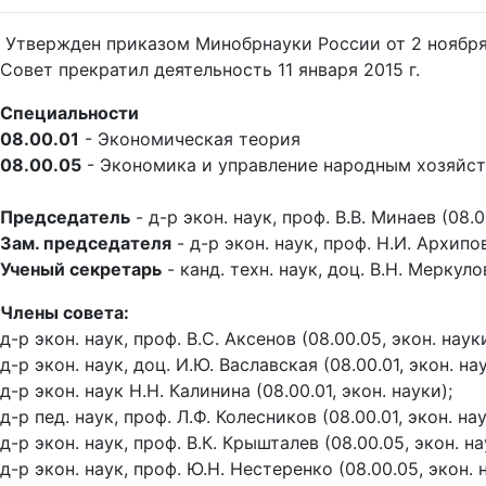
Утвержден приказом Минобрнауки России от 2 ноября 
Совет прекратил деятельность 11 января 2015 г.
Специальности
08.00.01
- Экономическая теория
08.00.05
- Экономика и управление народным хозяйст
Председатель
- д-р экон. наук, проф. В.В. Минаев (08.0
Зам. председателя
- д-р экон. наук, проф. Н.И. Архипов
Ученый секретарь
- канд. техн. наук, доц. В.Н. Меркуло
Члены совета:
д-р экон. наук, проф. В.С. Аксенов (08.00.05, экон. науки
д-р экон. наук, доц. И.Ю. Ваславская (08.00.01, экон. нау
д-р экон. наук Н.Н. Калинина (08.00.01, экон. науки);
д-р пед. наук, проф. Л.Ф. Колесников (08.00.01, экон. нау
д-р экон. наук, проф. В.К. Крышталев (08.00.05, экон. на
д-р экон. наук, проф. Ю.Н. Нестеренко (08.00.05, экон. 