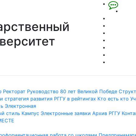
арственный
верситет
р
Ректорат
Руководство
80 лет Великой Победе
Струк
и стратегия развития
РГГУ в рейтингах
Кто есть кто
Уч
ть
Электронная
й стиль
Кампус
Электронные заявки
Архив РГГУ
Конта
МЕСТЕ
рофориентационная работа со школами
Предпринимате