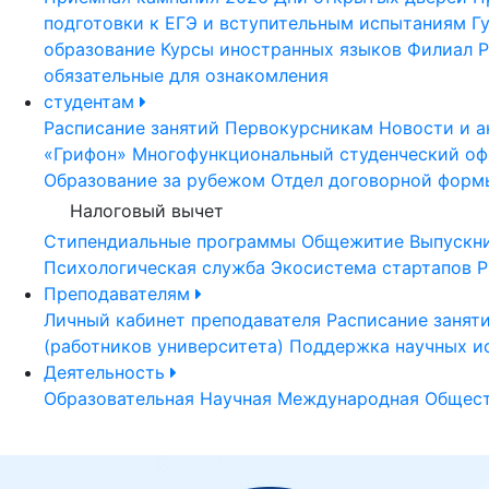
подготовки к ЕГЭ и вступительным испытаниям
Г
образование
Курсы иностранных языков
Филиал Р
обязательные для ознакомления
студентам
Расписание занятий
Первокурсникам
Новости и а
«Грифон»
Многофункциональный студенческий оф
Образование за рубежом
Отдел договорной форм
Налоговый вычет
Стипендиальные программы
Общежитие
Выпускн
Психологическая служба
Экосистема стартапов Р
Преподавателям
Личный кабинет преподавателя
Расписание занят
(работников университета)
Поддержка научных и
Деятельность
Образовательная
Научная
Международная
Общест