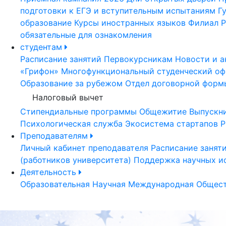
подготовки к ЕГЭ и вступительным испытаниям
Г
образование
Курсы иностранных языков
Филиал Р
обязательные для ознакомления
студентам
Расписание занятий
Первокурсникам
Новости и а
«Грифон»
Многофункциональный студенческий оф
Образование за рубежом
Отдел договорной форм
Налоговый вычет
Стипендиальные программы
Общежитие
Выпускн
Психологическая служба
Экосистема стартапов Р
Преподавателям
Личный кабинет преподавателя
Расписание занят
(работников университета)
Поддержка научных и
Деятельность
Образовательная
Научная
Международная
Общест