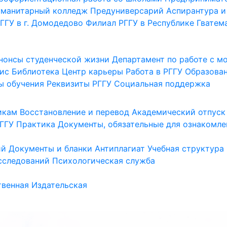
уманитарный колледж
Предуниверсарий
Аспирантура и
ГГУ в г. Домодедово
Филиал РГГУ в Республике Гватем
нонсы студенческой жизни
Департамент по работе с 
ис
Библиотека
Центр карьеры
Работа в РГГУ
Образова
ы обучения
Реквизиты РГГУ
Социальная поддержка
икам
Восстановление и перевод
Академический отпуск
ГГУ
Практика
Документы, обязательные для ознакомле
ий
Документы и бланки
Антиплагиат
Учебная структура
сследований
Психологическая служба
венная
Издательская