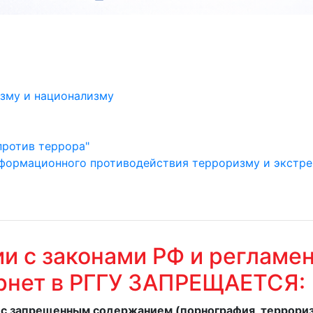
зму и национализму
против террора"
ормационного противодействия терроризму и экстрем
ии с законами РФ и регламе
ернет в РГГУ ЗАПРЕЩАЕТСЯ:
с запрещенным содержанием (порнография, террориз