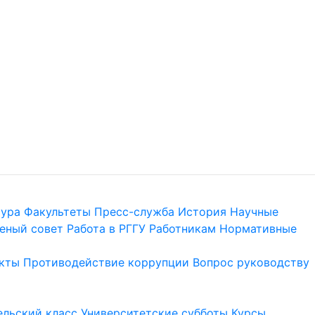
тура
Факультеты
Пресс-служба
История
Научные
еный совет
Работа в РГГУ
Работникам
Нормативные
кты
Противодействие коррупции
Вопрос руководству
льский класс
Университетские субботы
Курсы