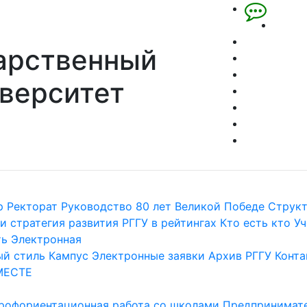
арственный
верситет
р
Ректорат
Руководство
80 лет Великой Победе
Струк
и стратегия развития
РГГУ в рейтингах
Кто есть кто
Уч
ть
Электронная
й стиль
Кампус
Электронные заявки
Архив РГГУ
Конта
МЕСТЕ
рофориентационная работа со школами
Предпринимате