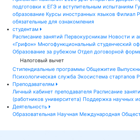
подготовки к ЕГЭ и вступительным испытаниям
Г
образование
Курсы иностранных языков
Филиал Р
обязательные для ознакомления
студентам
Расписание занятий
Первокурсникам
Новости и а
«Грифон»
Многофункциональный студенческий оф
Образование за рубежом
Отдел договорной форм
Налоговый вычет
Стипендиальные программы
Общежитие
Выпускн
Психологическая служба
Экосистема стартапов Р
Преподавателям
Личный кабинет преподавателя
Расписание занят
(работников университета)
Поддержка научных и
Деятельность
Образовательная
Научная
Международная
Общест