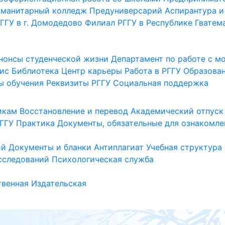
уманитарный колледж
Предуниверсарий
Аспирантура и
ГГУ в г. Домодедово
Филиал РГГУ в Республике Гватем
нонсы студенческой жизни
Департамент по работе с 
ис
Библиотека
Центр карьеры
Работа в РГГУ
Образова
ы обучения
Реквизиты РГГУ
Социальная поддержка
икам
Восстановление и перевод
Академический отпуск
ГГУ
Практика
Документы, обязательные для ознакомле
ий
Документы и бланки
Антиплагиат
Учебная структура
сследований
Психологическая служба
венная
Издательская