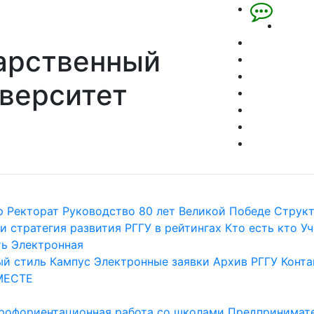
арственный
верситет
р
Ректорат
Руководство
80 лет Великой Победе
Струк
и стратегия развития
РГГУ в рейтингах
Кто есть кто
Уч
ть
Электронная
й стиль
Кампус
Электронные заявки
Архив РГГУ
Конта
МЕСТЕ
рофориентационная работа со школами
Предпринимате