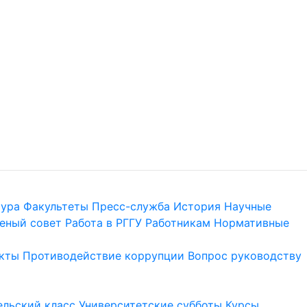
тура
Факультеты
Пресс-служба
История
Научные
еный совет
Работа в РГГУ
Работникам
Нормативные
кты
Противодействие коррупции
Вопрос руководству
льский класс
Университетские субботы
Курсы