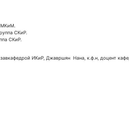
а МКиМ.
 группа СКиР.
уппа СКиР.
О, завкафедрой ИКиР, Джавршян Нана, к.ф.н, доцент ка