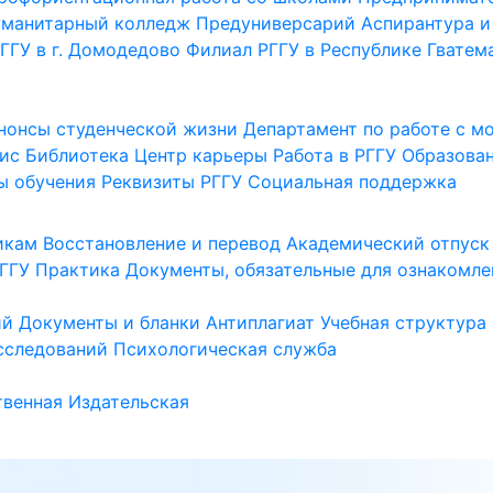
уманитарный колледж
Предуниверсарий
Аспирантура и
ГГУ в г. Домодедово
Филиал РГГУ в Республике Гватем
нонсы студенческой жизни
Департамент по работе с 
ис
Библиотека
Центр карьеры
Работа в РГГУ
Образова
ы обучения
Реквизиты РГГУ
Социальная поддержка
икам
Восстановление и перевод
Академический отпуск
ГГУ
Практика
Документы, обязательные для ознакомле
ий
Документы и бланки
Антиплагиат
Учебная структура
сследований
Психологическая служба
венная
Издательская