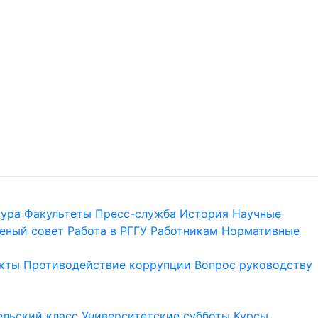
тура
Факультеты
Пресс-служба
История
Научные
еный совет
Работа в РГГУ
Работникам
Нормативные
кты
Противодействие коррупции
Вопрос руководству
льский класс
Университетские субботы
Курсы