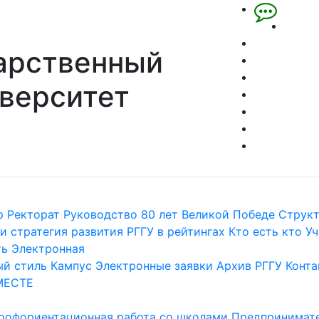
арственный
верситет
р
Ректорат
Руководство
80 лет Великой Победе
Струк
и стратегия развития
РГГУ в рейтингах
Кто есть кто
Уч
ть
Электронная
й стиль
Кампус
Электронные заявки
Архив РГГУ
Конта
МЕСТЕ
рофориентационная работа со школами
Предпринимате