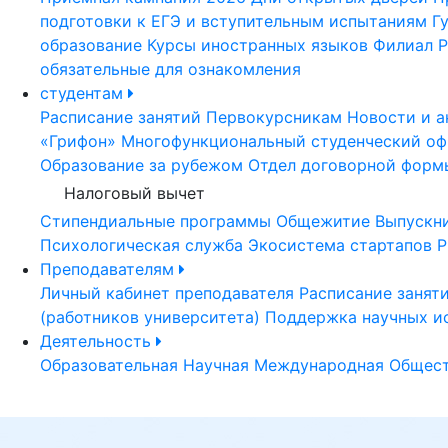
подготовки к ЕГЭ и вступительным испытаниям
Г
образование
Курсы иностранных языков
Филиал Р
обязательные для ознакомления
студентам
Расписание занятий
Первокурсникам
Новости и а
«Грифон»
Многофункциональный студенческий оф
Образование за рубежом
Отдел договорной форм
Налоговый вычет
Стипендиальные программы
Общежитие
Выпускн
Психологическая служба
Экосистема стартапов Р
Преподавателям
Личный кабинет преподавателя
Расписание занят
(работников университета)
Поддержка научных и
Деятельность
Образовательная
Научная
Международная
Общест