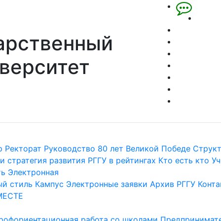
арственный
верситет
р
Ректорат
Руководство
80 лет Великой Победе
Струк
и стратегия развития
РГГУ в рейтингах
Кто есть кто
Уч
ть
Электронная
й стиль
Кампус
Электронные заявки
Архив РГГУ
Конта
МЕСТЕ
рофориентационная работа со школами
Предпринимате