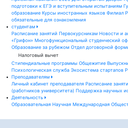
подготовки к ЕГЭ и вступительным испытаниям
Г
образование
Курсы иностранных языков
Филиал Р
обязательные для ознакомления
студентам
Расписание занятий
Первокурсникам
Новости и а
«Грифон»
Многофункциональный студенческий оф
Образование за рубежом
Отдел договорной форм
Налоговый вычет
Стипендиальные программы
Общежитие
Выпускн
Психологическая служба
Экосистема стартапов Р
Преподавателям
Личный кабинет преподавателя
Расписание занят
(работников университета)
Поддержка научных и
Деятельность
Образовательная
Научная
Международная
Общест