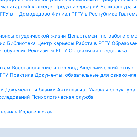
уманитарный колледж
Предуниверсарий
Аспирантура и
ГГУ в г. Домодедово
Филиал РГГУ в Республике Гватем
нонсы студенческой жизни
Департамент по работе с 
ис
Библиотека
Центр карьеры
Работа в РГГУ
Образова
ы обучения
Реквизиты РГГУ
Социальная поддержка
икам
Восстановление и перевод
Академический отпуск
ГГУ
Практика
Документы, обязательные для ознакомле
ий
Документы и бланки
Антиплагиат
Учебная структура
сследований
Психологическая служба
венная
Издательская