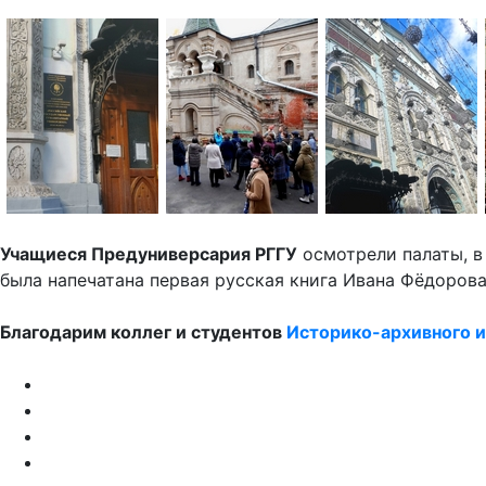
Учащиеся Предуниверсария РГГУ
осмотрели палаты, в
была напечатана первая русская книга Ивана Фёдорова
Благодарим коллег и студентов
Историко-архивного и