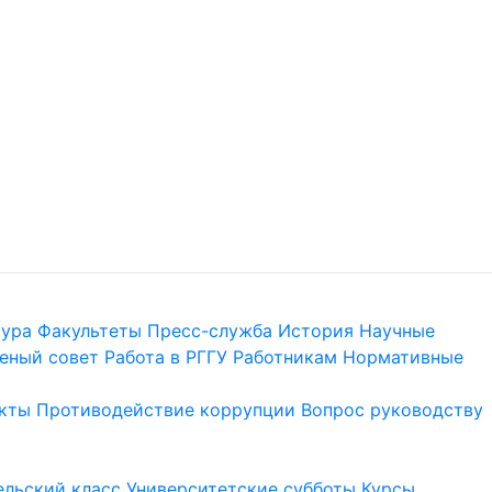
тура
Факультеты
Пресс-служба
История
Научные
еный совет
Работа в РГГУ
Работникам
Нормативные
кты
Противодействие коррупции
Вопрос руководству
льский класс
Университетские субботы
Курсы