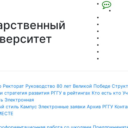
арственный
верситет
р
Ректорат
Руководство
80 лет Великой Победе
Струк
и стратегия развития
РГГУ в рейтингах
Кто есть кто
Уч
ть
Электронная
й стиль
Кампус
Электронные заявки
Архив РГГУ
Конта
МЕСТЕ
рофориентационная работа со школами
Предпринимате