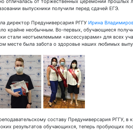
но отличалась от торжественных церемоний прошлых л
зовании выпускники получили перед сдачей ЕГЭ.
ла директор Предуниверсария РГГУ
Ирина Владимиров
ло крайне необычным. Во-первых, обучающиеся получи
атки стали неотъемлемыми «аксессуарами» для всех уч
вом месте была забота о здоровье наших любимых выпус
реподавательскому составу Предуниверсария РГГУ, в 
соких результатов обучающихся, теперь пробующих по