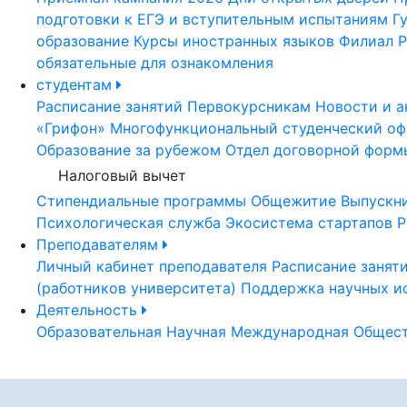
подготовки к ЕГЭ и вступительным испытаниям
Г
образование
Курсы иностранных языков
Филиал Р
обязательные для ознакомления
студентам
Расписание занятий
Первокурсникам
Новости и а
«Грифон»
Многофункциональный студенческий оф
Образование за рубежом
Отдел договорной форм
Налоговый вычет
Стипендиальные программы
Общежитие
Выпускн
Психологическая служба
Экосистема стартапов Р
Преподавателям
Личный кабинет преподавателя
Расписание занят
(работников университета)
Поддержка научных и
Деятельность
Образовательная
Научная
Международная
Общест