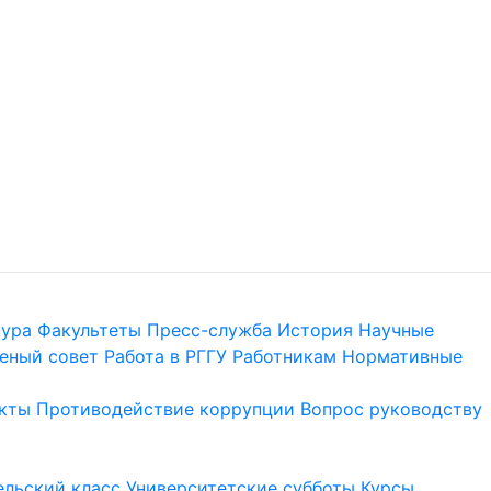
тура
Факультеты
Пресс-служба
История
Научные
еный совет
Работа в РГГУ
Работникам
Нормативные
кты
Противодействие коррупции
Вопрос руководству
льский класс
Университетские субботы
Курсы