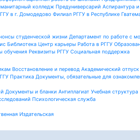
уманитарный колледж
Предуниверсарий
Аспирантура и
ГГУ в г. Домодедово
Филиал РГГУ в Республике Гватем
нонсы студенческой жизни
Департамент по работе с 
ис
Библиотека
Центр карьеры
Работа в РГГУ
Образова
ы обучения
Реквизиты РГГУ
Социальная поддержка
икам
Восстановление и перевод
Академический отпуск
ГГУ
Практика
Документы, обязательные для ознакомле
ий
Документы и бланки
Антиплагиат
Учебная структура
сследований
Психологическая служба
венная
Издательская