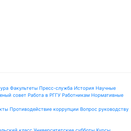
тура
Факультеты
Пресс-служба
История
Научные
еный совет
Работа в РГГУ
Работникам
Нормативные
кты
Противодействие коррупции
Вопрос руководству
льский класс
Университетские субботы
Курсы