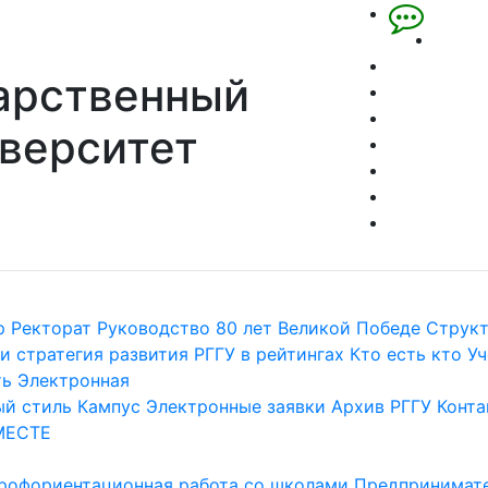
арственный
верситет
р
Ректорат
Руководство
80 лет Великой Победе
Струк
и стратегия развития
РГГУ в рейтингах
Кто есть кто
Уч
ть
Электронная
й стиль
Кампус
Электронные заявки
Архив РГГУ
Конта
МЕСТЕ
рофориентационная работа со школами
Предпринимате