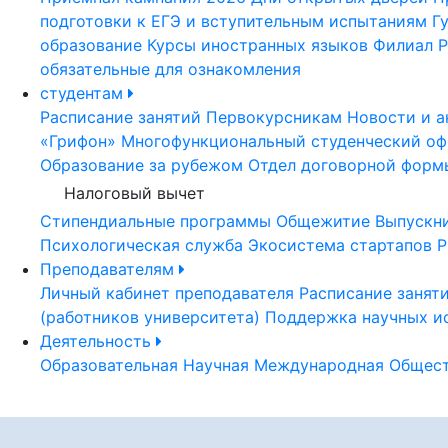
подготовки к ЕГЭ и вступительным испытаниям
Г
образование
Курсы иностранных языков
Филиал Р
обязательные для ознакомления
студентам
Расписание занятий
Первокурсникам
Новости и а
«Грифон»
Многофункциональный студенческий оф
Образование за рубежом
Отдел договорной форм
Налоговый вычет
Стипендиальные программы
Общежитие
Выпускн
Психологическая служба
Экосистема стартапов Р
Преподавателям
Личный кабинет преподавателя
Расписание занят
(работников университета)
Поддержка научных и
Деятельность
Образовательная
Научная
Международная
Общест