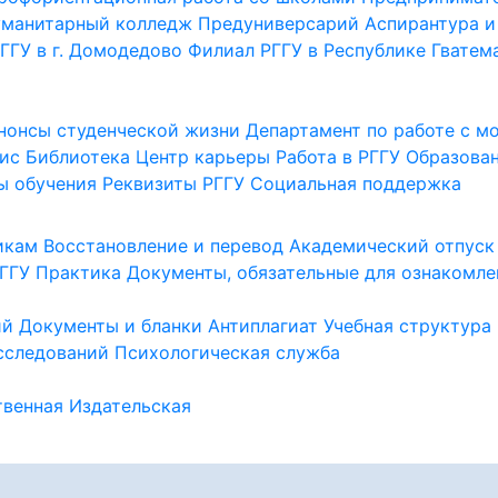
уманитарный колледж
Предуниверсарий
Аспирантура и
ГГУ в г. Домодедово
Филиал РГГУ в Республике Гватем
нонсы студенческой жизни
Департамент по работе с 
ис
Библиотека
Центр карьеры
Работа в РГГУ
Образова
ы обучения
Реквизиты РГГУ
Социальная поддержка
икам
Восстановление и перевод
Академический отпуск
ГГУ
Практика
Документы, обязательные для ознакомле
ий
Документы и бланки
Антиплагиат
Учебная структура
сследований
Психологическая служба
венная
Издательская