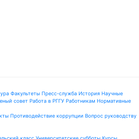
тура
Факультеты
Пресс-служба
История
Научные
еный совет
Работа в РГГУ
Работникам
Нормативные
кты
Противодействие коррупции
Вопрос руководству
льский класс
Университетские субботы
Курсы