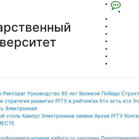
арственный
верситет
р
Ректорат
Руководство
80 лет Великой Победе
Струк
и стратегия развития
РГГУ в рейтингах
Кто есть кто
Уч
ть
Электронная
й стиль
Кампус
Электронные заявки
Архив РГГУ
Конта
МЕСТЕ
рофориентационная работа со школами
Предпринимате