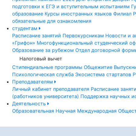
подготовки к ЕГЭ и вступительным испытаниям
Г
образование
Курсы иностранных языков
Филиал Р
обязательные для ознакомления
студентам
Расписание занятий
Первокурсникам
Новости и а
«Грифон»
Многофункциональный студенческий оф
Образование за рубежом
Отдел договорной форм
Налоговый вычет
Стипендиальные программы
Общежитие
Выпускн
Психологическая служба
Экосистема стартапов Р
Преподавателям
Личный кабинет преподавателя
Расписание занят
(работников университета)
Поддержка научных и
Деятельность
Образовательная
Научная
Международная
Общест