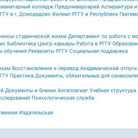
уманитарный колледж
Предуниверсарий
Аспирантура и
ГГУ в г. Домодедово
Филиал РГГУ в Республике Гватем
нонсы студенческой жизни
Департамент по работе с 
ис
Библиотека
Центр карьеры
Работа в РГГУ
Образова
ы обучения
Реквизиты РГГУ
Социальная поддержка
икам
Восстановление и перевод
Академический отпуск
ГГУ
Практика
Документы, обязательные для ознакомле
ий
Документы и бланки
Антиплагиат
Учебная структура
сследований
Психологическая служба
венная
Издательская