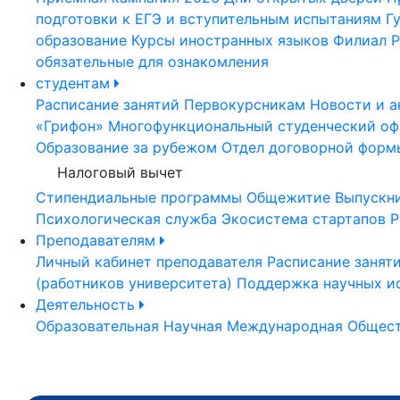
подготовки к ЕГЭ и вступительным испытаниям
Г
образование
Курсы иностранных языков
Филиал Р
обязательные для ознакомления
студентам
Расписание занятий
Первокурсникам
Новости и а
«Грифон»
Многофункциональный студенческий оф
Образование за рубежом
Отдел договорной форм
Налоговый вычет
Стипендиальные программы
Общежитие
Выпускн
Психологическая служба
Экосистема стартапов Р
Преподавателям
Личный кабинет преподавателя
Расписание занят
(работников университета)
Поддержка научных и
Деятельность
Образовательная
Научная
Международная
Общест