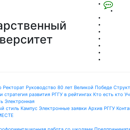
арственный
верситет
р
Ректорат
Руководство
80 лет Великой Победе
Струк
и стратегия развития
РГГУ в рейтингах
Кто есть кто
Уч
ть
Электронная
й стиль
Кампус
Электронные заявки
Архив РГГУ
Конта
МЕСТЕ
рофориентационная работа со школами
Предпринимате