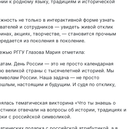
нии к родному языку, традициям и исторической
жность не только в интерактивной форме узнать
авателей и сотрудников — увидеть живой отклик
инах, акциях, творчестве, — становится прочным
редается из поколения в поколение.
ежью РГГУ Глазова Мария отметила:
атам. День России — это не просто календарная
тью великой страны с тысячелетней историей. Мы
символам России. Наша задача — не просто
рошлым, настоящим и будущим. И судя по отклику,
оялась тематическая викторина «Что ты знаешь о
частники отвечали на вопросы об истории, традициях и
рки с российской символикой.
атических подарка с российской атрибутикой, а в