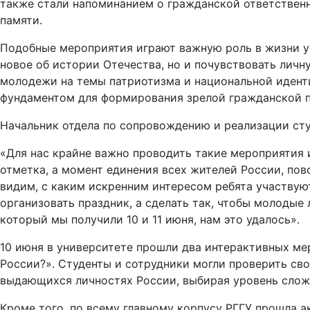
также стали напоминанием о гражданской ответствен
памяти.
Подобные мероприятия играют важную роль в жизни ун
новое об истории Отечества, но и почувствовать личн
молодежи на темы патриотизма и национальной иденти
фундаментом для формирования зрелой гражданской по
Начальник отдела по сопровождению и реализации сту
«Для нас крайне важно проводить такие мероприятия 
отметка, а момент единения всех жителей России, пов
видим, с каким искренним интересом ребята участвуют
организовать праздник, а сделать так, чтобы молодые
который мы получили 10 и 11 июня, нам это удалось».
10 июня в университете прошли два интерактивных мер
России?». Студенты и сотрудники могли проверить свои
выдающихся личностях России, выбирая уровень слож
Кроме того, по всему главному корпусу РГГУ прошла а