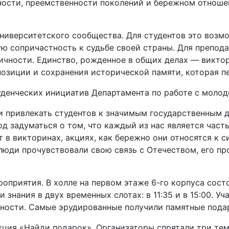
ности, преемственности поколений и бережном отноше
иверситетского сообщества. Для студентов это возмо
ую сопричастность к судьбе своей страны. Для препод
чности. Единство, рожденное в общих делах — виктор
зиции и сохранения исторической памяти, которая пе
денческих инициатив Департамента по работе с молод
и привлекать студентов к значимым государственным д
од задуматься о том, что каждый из нас является час
 в викторинах, акциях, как бережно они относятся к 
 люди прочувствовали свою связь с Отечеством, его п
оприятия. В холле на первом этаже 6-го корпуса сост
 знания в двух временных слотах: в 11:35 и в 15:00. У
ности. Самые эрудированные получили памятные пода
кция «Найди подарок». Организаторы спрятали три тем