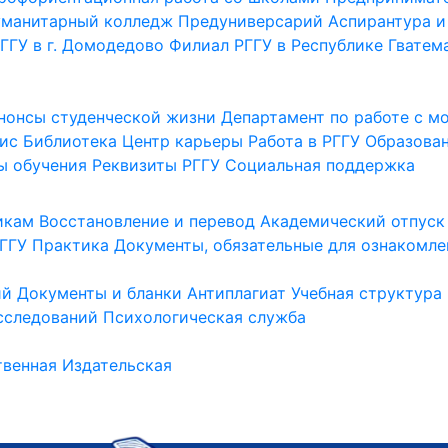
уманитарный колледж
Предуниверсарий
Аспирантура и
ГГУ в г. Домодедово
Филиал РГГУ в Республике Гватем
нонсы студенческой жизни
Департамент по работе с 
ис
Библиотека
Центр карьеры
Работа в РГГУ
Образова
ы обучения
Реквизиты РГГУ
Социальная поддержка
икам
Восстановление и перевод
Академический отпуск
ГГУ
Практика
Документы, обязательные для ознакомле
ий
Документы и бланки
Антиплагиат
Учебная структура
сследований
Психологическая служба
венная
Издательская