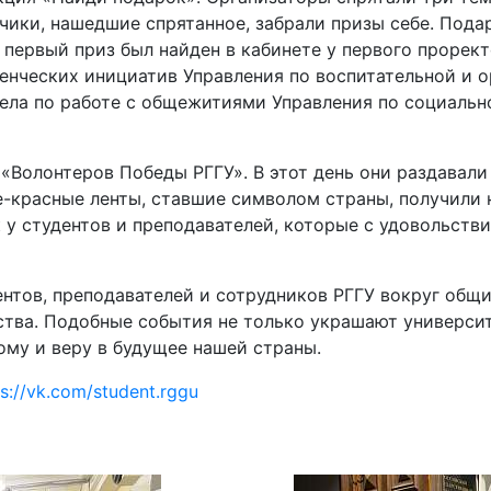
ики, нашедшие спрятанное, забрали призы себе. Подар
: первый приз был найден в кабинете у первого проре
енческих инициатив Управления по воспитательной и 
дела по работе с общежитиями Управления по социальн
 «Волонтеров Победы РГГУ». В этот день они раздавал
-красные ленты, ставшие символом страны, получили н
 у студентов и преподавателей, которые с удовольств
нтов, преподавателей и сотрудников РГГУ вокруг общи
нства. Подобные события не только украшают универс
ому и веру в будущее нашей страны.
ps://vk.com/student.rggu