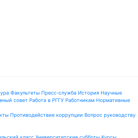
тура
Факультеты
Пресс-служба
История
Научные
еный совет
Работа в РГГУ
Работникам
Нормативные
кты
Противодействие коррупции
Вопрос руководству
льский класс
Университетские субботы
Курсы