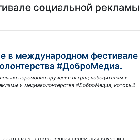
тивале социальной рекламы
ие в международном фестивале
волонтерства #ДоброМедиа.
венная церемония вручения наград победителям и
екламы и медиаволонтерства #ДоброМедиа, который
 состоялась торжественная церемония вручения