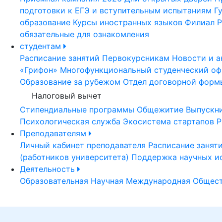
подготовки к ЕГЭ и вступительным испытаниям
Г
образование
Курсы иностранных языков
Филиал Р
обязательные для ознакомления
студентам
Расписание занятий
Первокурсникам
Новости и а
«Грифон»
Многофункциональный студенческий оф
Образование за рубежом
Отдел договорной форм
Налоговый вычет
Стипендиальные программы
Общежитие
Выпускн
Психологическая служба
Экосистема стартапов Р
Преподавателям
Личный кабинет преподавателя
Расписание занят
(работников университета)
Поддержка научных и
Деятельность
Образовательная
Научная
Международная
Общест