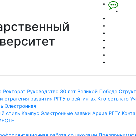
арственный
верситет
р
Ректорат
Руководство
80 лет Великой Победе
Струк
и стратегия развития
РГГУ в рейтингах
Кто есть кто
Уч
ть
Электронная
й стиль
Кампус
Электронные заявки
Архив РГГУ
Конта
МЕСТЕ
рофориентационная работа со школами
Предпринимате