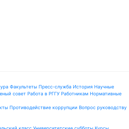
тура
Факультеты
Пресс-служба
История
Научные
еный совет
Работа в РГГУ
Работникам
Нормативные
кты
Противодействие коррупции
Вопрос руководству
льский класс
Университетские субботы
Курсы