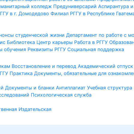
уманитарный колледж
Предуниверсарий
Аспирантура и
ГГУ в г. Домодедово
Филиал РГГУ в Республике Гватем
нонсы студенческой жизни
Департамент по работе с 
ис
Библиотека
Центр карьеры
Работа в РГГУ
Образова
ы обучения
Реквизиты РГГУ
Социальная поддержка
икам
Восстановление и перевод
Академический отпуск
ГГУ
Практика
Документы, обязательные для ознакомле
ий
Документы и бланки
Антиплагиат
Учебная структура
сследований
Психологическая служба
венная
Издательская