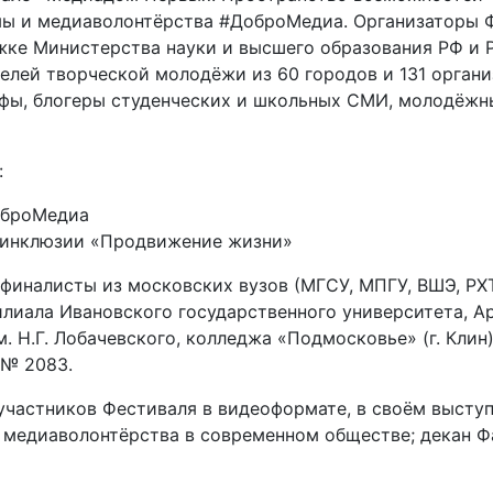
ы и медиаволонтёрства #ДоброМедиа. Организаторы Ф
жке Министерства науки и высшего образования РФ и
елей творческой молодёжи из 60 городов и 131 организ
фы, блогеры студенческих и школьных СМИ, молодёжны
:
оброМедиа
е инклюзии «Продвижение жизни»
налисты из московских вузов (МГСУ, МПГУ, ВШЭ, РХТУ 
илиала Ивановского государственного университета, 
. Н.Г. Лобачевского, колледжа «Подмосковье» (г. Кли
 № 2083.
участников Фестиваля в видеоформате, в своём высту
медиаволонтёрства в современном обществе; декан Фа