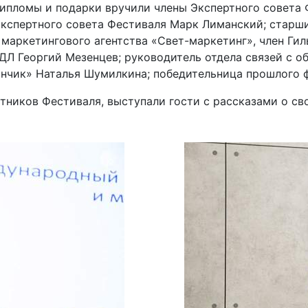
ипломы и подарки вручили члены Экспертного совета 
экспертного совета Фестиваля Марк Лиманский; старш
ь маркетингового агентства «Свет-маркетинг», член Ги
Л Георгий Мезенцев; руководитель отдела связей с 
анчик» Наталья Шумилкина; победительница прошлого 
ников Фестиваля, выступали гости с рассказами о св