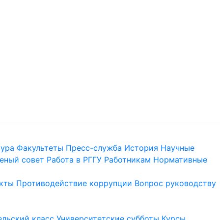
тура
Факультеты
Пресс-служба
История
Научные
еный совет
Работа в РГГУ
Работникам
Нормативные
кты
Противодействие коррупции
Вопрос руководству
льский класс
Университетские субботы
Курсы