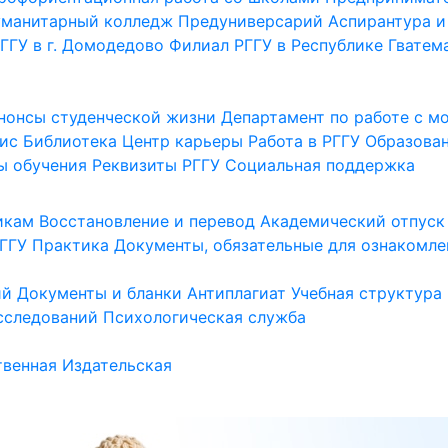
уманитарный колледж
Предуниверсарий
Аспирантура и
ГГУ в г. Домодедово
Филиал РГГУ в Республике Гватем
нонсы студенческой жизни
Департамент по работе с 
ис
Библиотека
Центр карьеры
Работа в РГГУ
Образова
ы обучения
Реквизиты РГГУ
Социальная поддержка
икам
Восстановление и перевод
Академический отпуск
ГГУ
Практика
Документы, обязательные для ознакомле
ий
Документы и бланки
Антиплагиат
Учебная структура
сследований
Психологическая служба
венная
Издательская