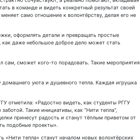
страктно сочувствуют, а реально помогают, вкладывая
тать в команде и видеть конкретный результат своей
 меняет само отношение к волонтёрству, делая его не
ежки, оформлять детали и превращать простые
и, как даже небольшое доброе дело может стать
ал сам, сможет кого-то порадовать. Такие мероприятия
у домашнего уюта и душевного тепла. Каждая игрушка
ГУ отметила: «Радостно видеть, как студенты РГГУ
заботой. Такие инициативы, как “Нити тепла”,
делки принесут радость и станут тёплым приветом от
ть подобные проекты».
ть «Нити тепла» станут началом новых волонтёрских