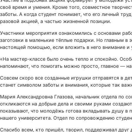
Участие в подобных акциях формирует у молодёжи уст
своё время и умения. Кроме того, совместное творчес
заботы. А когда студент понимает, что его личный тру
разовой акцией, а частью жизненной позиции.
Участники мероприятия ознакомились с основами рабо
заготовки в маленькие тёплые подарки. Но главным в 
настоящей помощью, если вложить в него внимание и 
«На мастер-классе было очень тепло и спокойно. Особ
напоминают, что помогать можно просто, главное — на
Совсем скоро все созданные игрушки отправятся в де
станет символом заботы и внимания, которые так важн
Мария Александровна Глазова, начальник отдела по с
откликаются на добрые дела и своими руками создают 
показывают, что молодёжь готова вкладывать душу в 
нашего университета. Отдел по сопровождению студе
Спасибо всем, кто пришёл, творил, поддерживал друг 