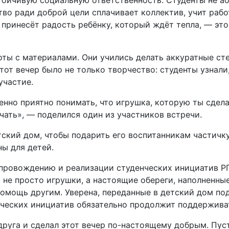
ойчивую социальную ответственность. Студенты не аб
тво ради доброй цели сплачивает коллектив, учит рабо
д принесёт радость ребёнку, который ждёт тепла, — это
ты с материалами. Они учились делать аккуратные ст
этот вечер было не только творчество: студенты узнал
участие.
енно приятно понимать, что игрушка, которую ты сдел
чать», — поделился один из участников встречи.
тский дом, чтобы подарить его воспитанникам частичк
ы для детей.
опровождению и реализации студенческих инициатив РГ
не просто игрушки, а настоящие обереги, наполненные 
помощь другим. Уверена, переданные в детский дом по
нческих инициатив обязательно продолжит поддержива
друга и сделал этот вечер по-настоящему добрым. Пус