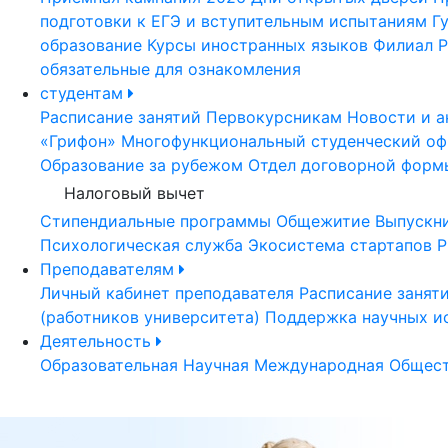
подготовки к ЕГЭ и вступительным испытаниям
Г
образование
Курсы иностранных языков
Филиал Р
обязательные для ознакомления
студентам
Расписание занятий
Первокурсникам
Новости и а
«Грифон»
Многофункциональный студенческий оф
Образование за рубежом
Отдел договорной форм
Налоговый вычет
Стипендиальные программы
Общежитие
Выпускн
Психологическая служба
Экосистема стартапов Р
Преподавателям
Личный кабинет преподавателя
Расписание занят
(работников университета)
Поддержка научных и
Деятельность
Образовательная
Научная
Международная
Общест