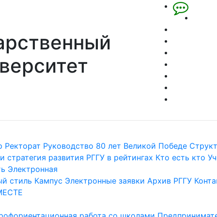
арственный
верситет
р
Ректорат
Руководство
80 лет Великой Победе
Струк
и стратегия развития
РГГУ в рейтингах
Кто есть кто
Уч
ть
Электронная
й стиль
Кампус
Электронные заявки
Архив РГГУ
Конта
МЕСТЕ
рофориентационная работа со школами
Предпринимате