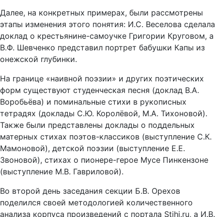
Далее, на конкретных примерах, были рассмотрены
этапы изменения этого понятия: И.С. Веселова сделала
доклад о крестьянине-самоучке Григории Круговом, а
В.Ф. Шевченко представил портрет бабушки Капы из
онежской глубинки.
На границе «наивной поэзии» и других поэтических
форм существуют студенческая песня (доклад В.А.
Воробьёва) и поминальные стихи в рукописных
тетрадях (доклады С.Ю. Королёвой, М.А. Тихоновой).
Также были представлены доклады о поддельных
матерных стихах поэтов-классиков (выступление С.К.
Мамоновой), детской поэзии (выступление Е.Е.
Звоновой), стихах о пионере-герое Мусе Пинкензоне
(выступление М.В. Гавриловой).
Во второй день заседания секции Б.В. Орехов
поделился своей методологией количественного
анализа корпуса произведений с портала Stihi.ru, а И.В.