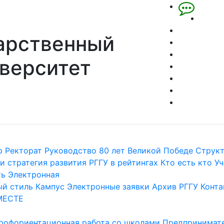
арственный
верситет
р
Ректорат
Руководство
80 лет Великой Победе
Струк
и стратегия развития
РГГУ в рейтингах
Кто есть кто
Уч
ть
Электронная
й стиль
Кампус
Электронные заявки
Архив РГГУ
Конта
МЕСТЕ
рофориентационная работа со школами
Предпринимате