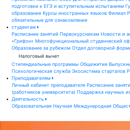
подготовки к ЕГЭ и вступительным испытаниям
Г
образование
Курсы иностранных языков
Филиал Р
обязательные для ознакомления
студентам
Расписание занятий
Первокурсникам
Новости и а
«Грифон»
Многофункциональный студенческий оф
Образование за рубежом
Отдел договорной форм
Налоговый вычет
Стипендиальные программы
Общежитие
Выпускн
Психологическая служба
Экосистема стартапов Р
Преподавателям
Личный кабинет преподавателя
Расписание занят
(работников университета)
Поддержка научных и
Деятельность
Образовательная
Научная
Международная
Общест