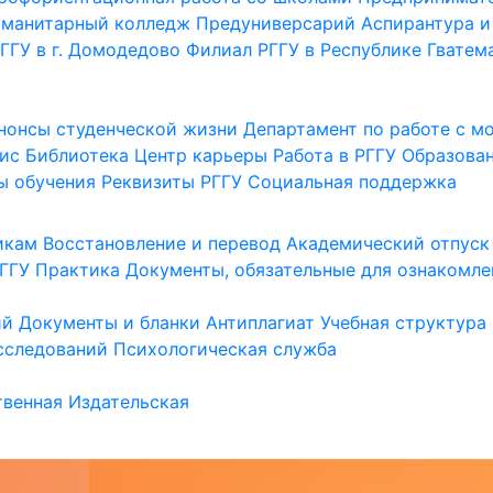
уманитарный колледж
Предуниверсарий
Аспирантура и
ГГУ в г. Домодедово
Филиал РГГУ в Республике Гватем
нонсы студенческой жизни
Департамент по работе с 
ис
Библиотека
Центр карьеры
Работа в РГГУ
Образова
ы обучения
Реквизиты РГГУ
Социальная поддержка
икам
Восстановление и перевод
Академический отпуск
ГГУ
Практика
Документы, обязательные для ознакомле
ий
Документы и бланки
Антиплагиат
Учебная структура
сследований
Психологическая служба
венная
Издательская