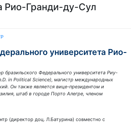
а Рио-Гранди-ду-Сул
ТР
дерального университета Рио-
ор бразильского Федерального университета Риу-
D. in Political Science), магистр международных
ий. Он также является вице-президентом и
илия, штаб в городе Порто Алегре, членом
тр (директор доц. Л.Батурина) совместно с