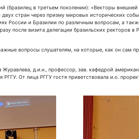
ий (бразилец в третьем поколении): «Векторы внешней
 двух стран через призму мировых исторических собы
иях России и Бразилии по различным вопросам, а такж
разу после визита делегации бразильских ректоров в 
жные вопросы слушателям, на которые, как он сам при
Журавлева, д.и.н., профессор, зав. кафедрой америк
 РГГУ. От лица РГГУ гостя приветствовала и.о. прорек