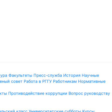
тура
Факультеты
Пресс-служба
История
Научные
еный совет
Работа в РГГУ
Работникам
Нормативные
кты
Противодействие коррупции
Вопрос руководству
льский класс
Университетские субботы
Курсы