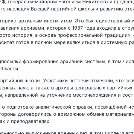
 РФ, генералом-майором Евгением Никитенко и предсе
ого наследия Высшей партийной школы и развитию оте
сторико-архивным институтом. Это был единственный и
авления архивами, которая с 1937 года входила в стр
росто история, а основа профессиональной традиции»,
ситет готов в полной мере включиться в системную р
дпосылки формирования архивной системы, в том числ
области.
артийной школы. Участники встречи отмечали, что зна
енных наук, а также в архивы центральных партийных 
ы, направленной на уточнение местонахождения и сос
ь о подготовке аналитической справки, посвящённой 
тороны договорились о возможном обмене материалами
ах и преподавателях.
ельностью выпускников военных лет, в том числе учас