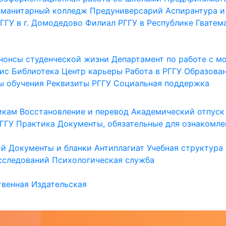
уманитарный колледж
Предуниверсарий
Аспирантура и
ГГУ в г. Домодедово
Филиал РГГУ в Республике Гватем
нонсы студенческой жизни
Департамент по работе с 
ис
Библиотека
Центр карьеры
Работа в РГГУ
Образова
ы обучения
Реквизиты РГГУ
Социальная поддержка
икам
Восстановление и перевод
Академический отпуск
ГГУ
Практика
Документы, обязательные для ознакомле
ий
Документы и бланки
Антиплагиат
Учебная структура
сследований
Психологическая служба
венная
Издательская