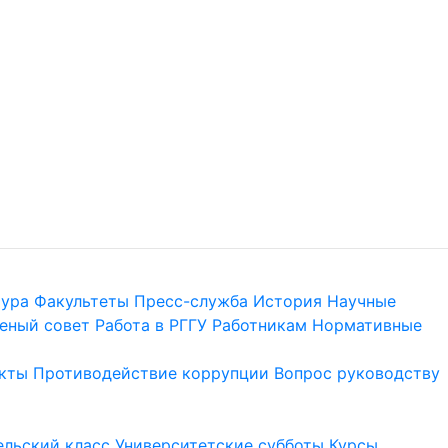
тура
Факультеты
Пресс-служба
История
Научные
еный совет
Работа в РГГУ
Работникам
Нормативные
кты
Противодействие коррупции
Вопрос руководству
льский класс
Университетские субботы
Курсы