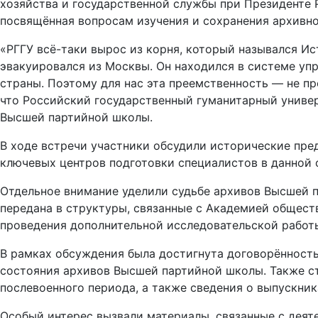
хозяйства и государственной службы при Президенте
посвящённая вопросам изучения и сохранения архивн
«РГГУ всё-таки вырос из корня, который назывался И
эвакуировался из Москвы. Он находился в системе упр
страны. Поэтому для нас эта преемственность — не п
что Российский государственный гуманитарный универ
Высшей партийной школы.
В ходе встречи участники обсудили исторические пре
ключевых центров подготовки специалистов в данной 
Отдельное внимание уделили судьбе архивов Высшей п
передана в структуры, связанные с Академией обществ
проведения дополнительной исследовательской работ
В рамках обсуждения была достигнута договорённост
состояния архивов Высшей партийной школы. Также с
послевоенного периода, а также сведения о выпускник
Особый интерес вызвали материалы, связанные с деят