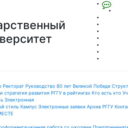
арственный
верситет
р
Ректорат
Руководство
80 лет Великой Победе
Струк
и стратегия развития
РГГУ в рейтингах
Кто есть кто
Уч
ть
Электронная
й стиль
Кампус
Электронные заявки
Архив РГГУ
Конта
МЕСТЕ
рофориентационная работа со школами
Предпринимате