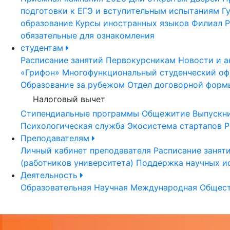
подготовки к ЕГЭ и вступительным испытаниям
Г
образование
Курсы иностранных языков
Филиал Р
обязательные для ознакомления
студентам
Расписание занятий
Первокурсникам
Новости и а
«Грифон»
Многофункциональный студенческий оф
Образование за рубежом
Отдел договорной форм
Налоговый вычет
Стипендиальные программы
Общежитие
Выпускн
Психологическая служба
Экосистема стартапов Р
Преподавателям
Личный кабинет преподавателя
Расписание занят
(работников университета)
Поддержка научных и
Деятельность
Образовательная
Научная
Международная
Общест