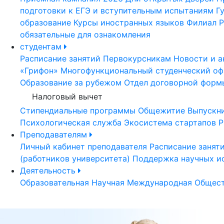
подготовки к ЕГЭ и вступительным испытаниям
Г
образование
Курсы иностранных языков
Филиал Р
обязательные для ознакомления
студентам
Расписание занятий
Первокурсникам
Новости и а
«Грифон»
Многофункциональный студенческий оф
Образование за рубежом
Отдел договорной форм
Налоговый вычет
Стипендиальные программы
Общежитие
Выпускн
Психологическая служба
Экосистема стартапов Р
Преподавателям
Личный кабинет преподавателя
Расписание занят
(работников университета)
Поддержка научных и
Деятельность
Образовательная
Научная
Международная
Общест