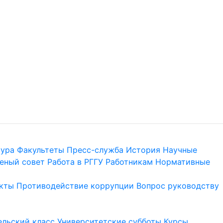
тура
Факультеты
Пресс-служба
История
Научные
еный совет
Работа в РГГУ
Работникам
Нормативные
кты
Противодействие коррупции
Вопрос руководству
льский класс
Университетские субботы
Курсы