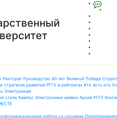
арственный
верситет
р
Ректорат
Руководство
80 лет Великой Победе
Струк
и стратегия развития
РГГУ в рейтингах
Кто есть кто
Уч
ть
Электронная
й стиль
Кампус
Электронные заявки
Архив РГГУ
Конта
МЕСТЕ
рофориентационная работа со школами
Предпринимате