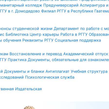
уманитарный колледж
Предуниверсарий
Аспирантура и
ГГУ в г. Домодедово
Филиал РГГУ в Республике Гватем
нонсы студенческой жизни
Департамент по работе с 
ис
Библиотека
Центр карьеры
Работа в РГГУ
Образова
ы обучения
Реквизиты РГГУ
Социальная поддержка
икам
Восстановление и перевод
Академический отпуск
ГГУ
Практика
Документы, обязательные для ознакомле
ий
Документы и бланки
Антиплагиат
Учебная структура
сследований
Психологическая служба
венная
Издательская