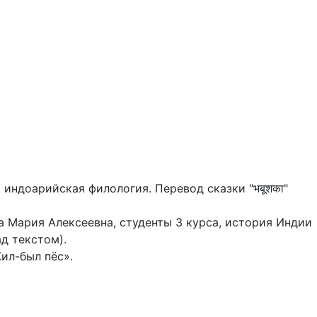
индоарийская филология. Перевод сказки "भबूशका"
 Мария Алексеевна, студенты 3 курса, история Индии
ад текстом).
ил-был пёс».