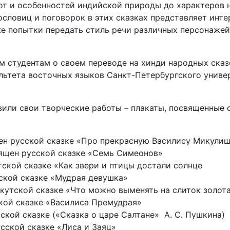
от и особенностей индийской природы до характеров н
словиц и поговорок в этих сказках представляет интер
е попытки передать стиль речи различных персонажей
 студентам о своем переводе на хинди народных сказо
ьтета восточных языков Санкт-Петербургского универ
или свои творческие работы – плакаты, посвященные с
ен русской сказке «Про прекрасную Василису Микули
ящен русской сказке «Семь Симеонов»
ской сказке «Как звери и птицы достали солнце
рской сказке «Мудрая девушка»
кутской сказке «Что можно выменять на слиток золота
кой сказке «Василиса Премудрая»
ской сказке («Сказка о царе Салтане» А. С. Пушкина)
сской сказке «Лиса и Заяц»