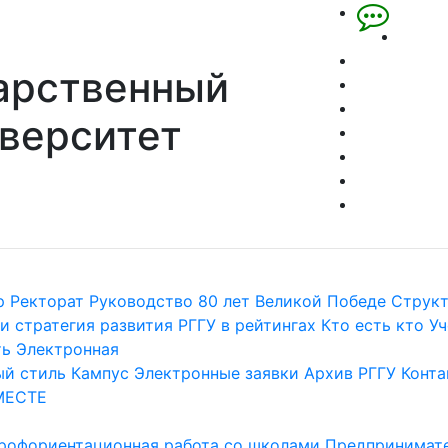
арственный
верситет
р
Ректорат
Руководство
80 лет Великой Победе
Струк
и стратегия развития
РГГУ в рейтингах
Кто есть кто
Уч
ть
Электронная
й стиль
Кампус
Электронные заявки
Архив РГГУ
Конта
МЕСТЕ
рофориентационная работа со школами
Предпринимате