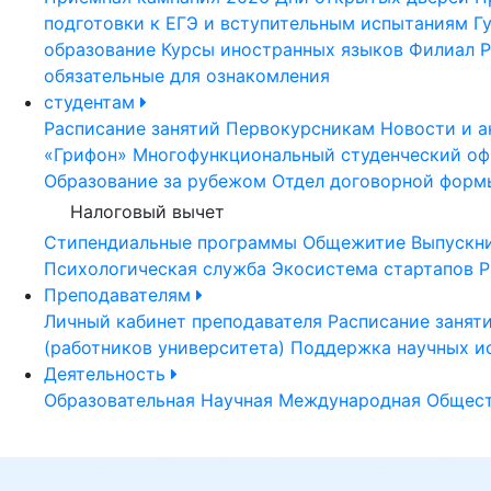
подготовки к ЕГЭ и вступительным испытаниям
Г
образование
Курсы иностранных языков
Филиал Р
обязательные для ознакомления
студентам
Расписание занятий
Первокурсникам
Новости и а
«Грифон»
Многофункциональный студенческий оф
Образование за рубежом
Отдел договорной форм
Налоговый вычет
Стипендиальные программы
Общежитие
Выпускн
Психологическая служба
Экосистема стартапов Р
Преподавателям
Личный кабинет преподавателя
Расписание занят
(работников университета)
Поддержка научных и
Деятельность
Образовательная
Научная
Международная
Общест