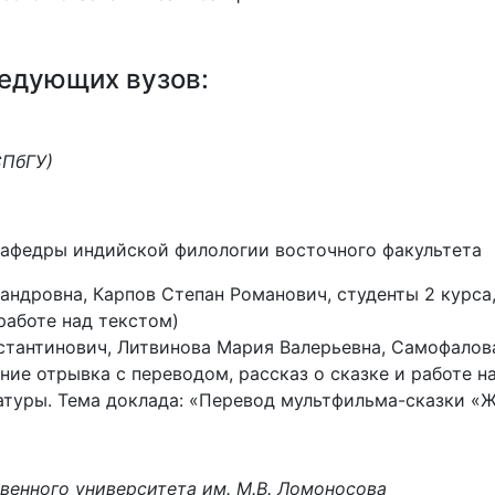
едующих вузов:
СПбГУ)
 кафедры индийской филологии восточного факультета
ндровна, Карпов Степан Романович, студенты 2 курса, 
 работе над текстом)
тантинович, Литвинова Мария Валерьевна, Самофалова
тение отрывка с переводом, рассказ о сказке и работе н
атуры. Тема доклада: «Перевод мультфильма-сказки «Ж
венного университета им. М.В. Ломоносова