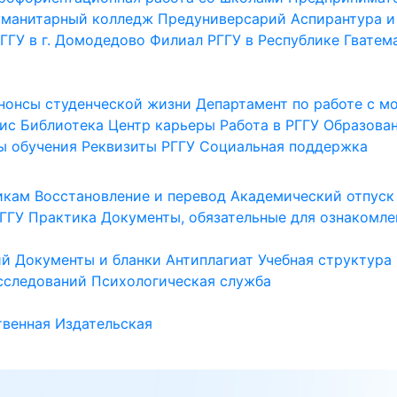
уманитарный колледж
Предуниверсарий
Аспирантура и
ГГУ в г. Домодедово
Филиал РГГУ в Республике Гватем
нонсы студенческой жизни
Департамент по работе с 
ис
Библиотека
Центр карьеры
Работа в РГГУ
Образова
ы обучения
Реквизиты РГГУ
Социальная поддержка
икам
Восстановление и перевод
Академический отпуск
ГГУ
Практика
Документы, обязательные для ознакомле
ий
Документы и бланки
Антиплагиат
Учебная структура
сследований
Психологическая служба
венная
Издательская