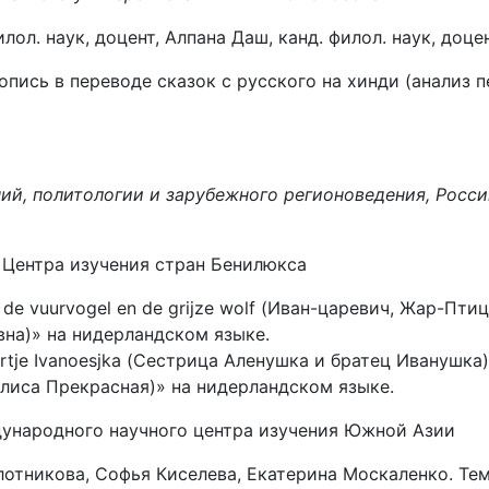
лол. наук, доцент, Алпана Даш, канд. филол. наук, д
копись в переводе сказок с русского на хинди (анализ
й, политологии и зарубежного регионоведения, Росси
 Центра изучения стран Бенилюкса
 de vuurvogel en de grijze wolf (Иван-царевич, Жар-Пт
вна)» на нидерландском языке.
ertje Ivanoesjka (Сестрица Аленушка и братец Иванушка
силиса Прекрасная)» на нидерландском языке.
ждународного научного центра изучения Южной Азии
отникова, Софья Киселева, Екатерина Москаленко. Тем