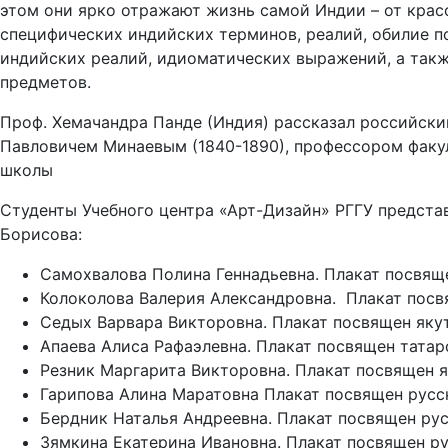
этом они ярко отражают жизнь самой Индии – от крас
специфических индийских терминов, реалий, обилие по
индийских реалий, идиоматических выражений, а такж
предметов.
Проф. Хемачандра Панде (Индия) рассказал российским
Павловичем Минаевым (1840-1890), профессором факул
школы
Студенты Учебного центра «Арт-Дизайн» РГГУ представ
Борисова:
Самохвалова Полина Геннадьевна. Плакат посвящ
Колоколова Валерия Александровна. Плакат посв
Седых Варвара Викторовна. Плакат посвящен якут
Апаева Алиса Рафаэлевна. Плакат посвящен тата
Резник Маргарита Викторовна. Плакат посвящен я
Гарипова Алина Маратовна Плакат посвящен русс
Бердник Наталья Андреевна. Плакат посвящен рус
Зямкина Екатерина Ивановна. Плакат посвящен ру