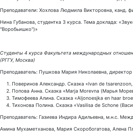
Преподаватели: Хохлова Людмила Викторовна, канд. фи
Нина Губанова, студентка 3 курса. Тема доклада: «Зву
"Воробьишко")»
Студенты 4 курса Факультета международных отношени
(РГГУ, Москва)
Преподаватель: Пушкова Мария Николаевна, директор
Поверинов Александр. Сказка «Ivan de tsarenzoon,
Попова Анна. Сказка «Marja Morevna (Марья Море
Тимофеева Алина. Сказка «Aljonoesjka en haar bro
Тихонова Полина. Сказка «Vasilisa de Schone (Ва
Преподаватель: Газиева Индира Адильевна, м.н.с. Ме
Амина Мухаметханова, Мария Скоробогатова, Алена Пл