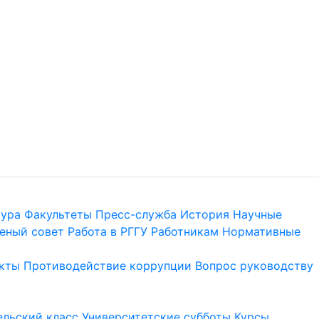
тура
Факультеты
Пресс-служба
История
Научные
еный совет
Работа в РГГУ
Работникам
Нормативные
кты
Противодействие коррупции
Вопрос руководству
льский класс
Университетские субботы
Курсы