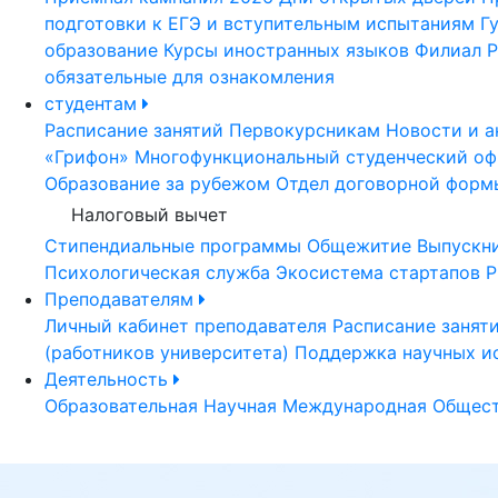
подготовки к ЕГЭ и вступительным испытаниям
Г
образование
Курсы иностранных языков
Филиал Р
обязательные для ознакомления
студентам
Расписание занятий
Первокурсникам
Новости и а
«Грифон»
Многофункциональный студенческий оф
Образование за рубежом
Отдел договорной форм
Налоговый вычет
Стипендиальные программы
Общежитие
Выпускн
Психологическая служба
Экосистема стартапов Р
Преподавателям
Личный кабинет преподавателя
Расписание занят
(работников университета)
Поддержка научных и
Деятельность
Образовательная
Научная
Международная
Общест