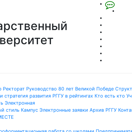
арственный
верситет
р
Ректорат
Руководство
80 лет Великой Победе
Струк
и стратегия развития
РГГУ в рейтингах
Кто есть кто
Уч
ть
Электронная
й стиль
Кампус
Электронные заявки
Архив РГГУ
Конта
МЕСТЕ
рофориентационная работа со школами
Предпринимате