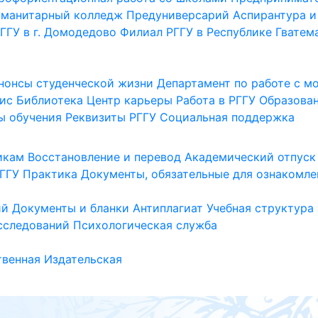
уманитарный колледж
Предуниверсарий
Аспирантура и
ГГУ в г. Домодедово
Филиал РГГУ в Республике Гватем
нонсы студенческой жизни
Департамент по работе с 
ис
Библиотека
Центр карьеры
Работа в РГГУ
Образова
ы обучения
Реквизиты РГГУ
Социальная поддержка
икам
Восстановление и перевод
Академический отпуск
ГГУ
Практика
Документы, обязательные для ознакомле
ий
Документы и бланки
Антиплагиат
Учебная структура
сследований
Психологическая служба
венная
Издательская