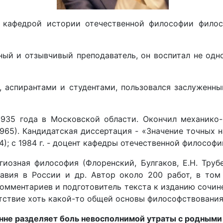
 кафедрой истории отечественной философии филосо
й и отзывчивый преподаватель, он воспитал не одно
 аспирантами и студентами, пользовался заслуженны
935 года в Московской области. Окончил механико-
65). Кандидатская диссертация - «Значение точных н
4); с 1984 г. - доцент кафедры отечественной философ
иозная философия (Флоренский, Булгаков, Е.Н. Труб
авия в России и др. Автор около 200 работ, в том
р комментариев и подготовитель текста к изданию сочин
тствие хоть какой-то общей основы философствования
нне разделяет боль невосполнимой утраты с родными