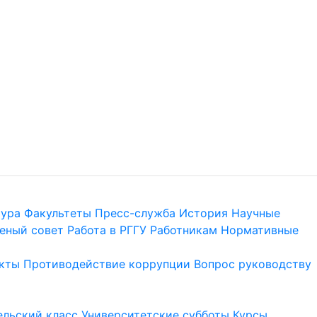
тура
Факультеты
Пресс-служба
История
Научные
еный совет
Работа в РГГУ
Работникам
Нормативные
кты
Противодействие коррупции
Вопрос руководству
льский класс
Университетские субботы
Курсы