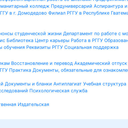
уманитарный колледж
Предуниверсарий
Аспирантура и
ГГУ в г. Домодедово
Филиал РГГУ в Республике Гватем
нонсы студенческой жизни
Департамент по работе с 
ис
Библиотека
Центр карьеры
Работа в РГГУ
Образова
ы обучения
Реквизиты РГГУ
Социальная поддержка
икам
Восстановление и перевод
Академический отпуск
ГГУ
Практика
Документы, обязательные для ознакомле
ий
Документы и бланки
Антиплагиат
Учебная структура
сследований
Психологическая служба
венная
Издательская