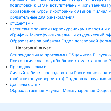
подготовки к ЕГЭ и вступительным испытаниям
Г
образование
Курсы иностранных языков
Филиал Р
обязательные для ознакомления
студентам
Расписание занятий
Первокурсникам
Новости и а
«Грифон»
Многофункциональный студенческий оф
Образование за рубежом
Отдел договорной форм
Налоговый вычет
Стипендиальные программы
Общежитие
Выпускн
Психологическая служба
Экосистема стартапов Р
Преподавателям
Личный кабинет преподавателя
Расписание занят
(работников университета)
Поддержка научных и
Деятельность
Образовательная
Научная
Международная
Общест