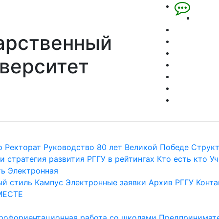
арственный
верситет
р
Ректорат
Руководство
80 лет Великой Победе
Струк
и стратегия развития
РГГУ в рейтингах
Кто есть кто
Уч
ть
Электронная
й стиль
Кампус
Электронные заявки
Архив РГГУ
Конта
МЕСТЕ
рофориентационная работа со школами
Предпринимате