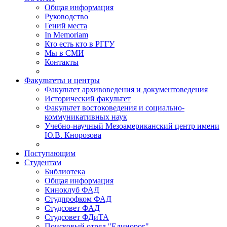
Общая информация
Руководство
Гений места
In Memoriam
Кто есть кто в РГГУ
Мы в СМИ
Контакты
Факультеты и центры
Факультет архивоведения и документоведения
Исторический факультет
Факультет востоковедения и социально-
коммуникативных наук
Учебно-научный Мезоамериканский центр имени
Ю.В. Кнорозова
Поступающим
Студентам
Библиотека
Общая информация
Киноклуб ФАД
Студпрофком ФАД
Студсовет ФАД
Студсовет ФДиТА
Поисковый отряд "Единорог"