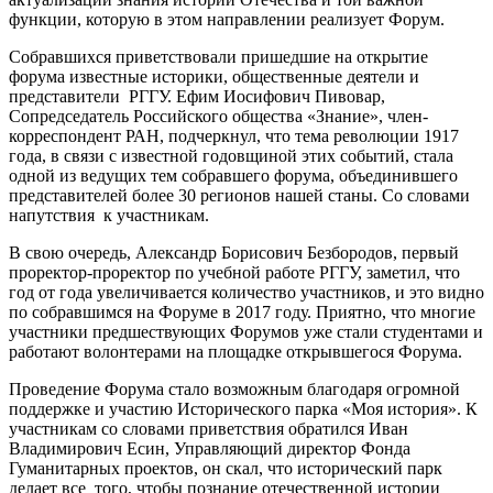
функции, которую в этом направлении реализует Форум.
Собравшихся приветствовали пришедшие на открытие
форума известные историки, общественные деятели и
представители РГГУ. Ефим Иосифович Пивовар,
Сопредседатель Российского общества «Знание», член-
корреспондент РАН, подчеркнул, что тема революции 1917
года, в связи с известной годовщиной этих событий, стала
одной из ведущих тем собравшего форума, объединившего
представителей более 30 регионов нашей станы. Со словами
напутствия к участникам.
В свою очередь, Александр Борисович Безбородов, первый
проректор-проректор по учебной работе РГГУ, заметил, что
год от года увеличивается количество участников, и это видно
по собравшимся на Форуме в 2017 году. Приятно, что многие
участники предшествующих Форумов уже стали студентами и
работают волонтерами на площадке открывшегося Форума.
Проведение Форума стало возможным благодаря огромной
поддержке и участию Исторического парка «Моя история». К
участникам со словами приветствия обратился Иван
Владимирович Есин, Управляющий директор Фонда
Гуманитарных проектов, он скал, что исторический парк
делает все того, чтобы познание отечественной истории