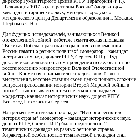
директор Гуманитарного архива РГГУ, Тараторкин Ф.Г.),
“Революция 1917 года и регионы России” (модератор –
кандидат исторических наук, методист городского
методического центра Департамента образования г. Москвы,
Щербаков С.Н.).
Для будущих исследователей, занимающихся Великой
отечественной войной, работала тематическая площадка
“Великая Победа: практики сохранения в современной
России памяти о ратных подвигах” (модератор – кандидат
исторических наук, доцент РГГУ, Сергеев В.Н.). “Ряд
докладчиков делился опытом проведения исследований по
восстановлению микроистории Великой Отечественной
войны. Кроме научно-практических докладов, были и
выступления, которые ставили своей целью поднять сложные
вопросы преподавании истории Второй Мировой войны в
школе” – так отзывается о тематической площадке её
модератор, кандидат исторических наук, доцент РГГУ,
Всеволод Николаевич Сергеев.
На третьей тематической площадке “История регионов –
история страны” (модератор – кандидат исторических наук,
доцент РГГУ, Силина И.Г.) было представлено 11
тематических докладов из разных регионов страны.
Характерной особенностью тематической площадки стал