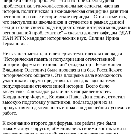
широкий спектр проблем – это и историко-культурная
проблематика, этно-конфессиональные аспекты, частная
история, политическая и экономическая специфика развития
регионов в разные исторические периоды. “Стоит отметить,
что выступления школьников и студентов в рамках данной
секции стали своего рода индикаторами интереса молодежи к
региональной проблематике” – сказала доцент кафедры ЭДАТ
ИАИ РГГУ, кандидат исторических наук, Силина Ирина
Германовна.
Нельзя не отметить, что четвертая тематическая площадка
“Историческая память и популяризация отечественной
истории: формы и технологии” (модератор – Беклямишев
Владимир Олегович) была проведена на базе Российского
исторического общества. Эта площадка дала возможность
участникам форума представить свои доклады на тему
популяризации отечественной истории. Всего было
заслушало 14 докладов различных направленностей.
Координатор Форума, Корсаков Павел Денисович, отметил
высокую подготовку участников, поблагодарил их за
продуктивную деятельность и пожелал дальнейших успехов в
работе.
К окончанию второго дня форума, все ребята уже были
знакомы друг с другом, обменивались своими контактами и
договаривались о дальнейшем сотрудничестве по своим