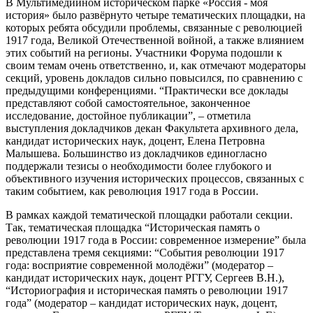
В Мультимедийном историческом парке «Россия - моя
история» было развёрнуто четыре тематических площадки, на
которых ребята обсудили проблемы, связанные с революцией
1917 года, Великой Отечественной войной, а также влиянием
этих событий на регионы. Участники Форума подошли к
своим темам очень ответственно, и, как отмечают модераторы
секций, уровень докладов сильно повысился, по сравнению с
предыдущими конференциями. “Практически все доклады
представляют собой самостоятельное, законченное
исследование, достойное публикации”, – отметила
выступления докладчиков декан Факультета архивного дела,
кандидат исторических наук, доцент, Елена Петровна
Малышева. Большинство из докладчиков единогласно
поддержали тезисы о необходимости более глубокого и
объективного изучения исторических процессов, связанных с
таким событием, как революция 1917 года в России.
В рамках каждой тематической площадки работали секции.
Так, тематическая площадка “Историческая память о
революции 1917 года в России: современное измерение” была
представлена тремя секциями: “События революции 1917
года: восприятие современной молодёжи” (модератор –
кандидат исторических наук, доцент РГГУ, Сергеев В.Н.),
“Историография и историческая память о революции 1917
года” (модератор – кандидат исторических наук, доцент,