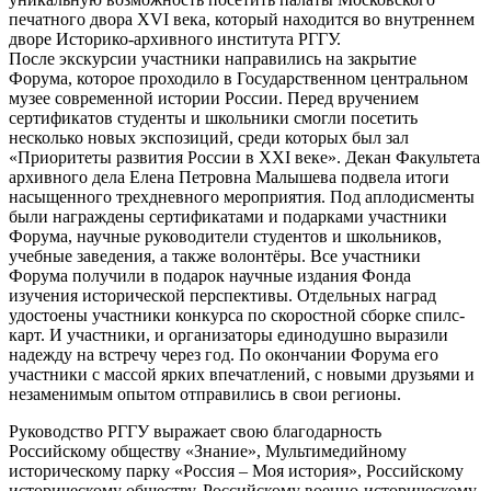
печатного двора XVI века, который находится во внутреннем
дворе Историко-архивного института РГГУ.
После экскурсии участники направились на закрытие
Форума, которое проходило в Государственном центральном
музее современной истории России. Перед вручением
сертификатов студенты и школьники смогли посетить
несколько новых экспозиций, среди которых был зал
«Приоритеты развития России в XXI веке». Декан Факультета
архивного дела Елена Петровна Малышева подвела итоги
насыщенного трехдневного мероприятия. Под аплодисменты
были награждены сертификатами и подарками участники
Форума, научные руководители студентов и школьников,
учебные заведения, а также волонтёры. Все участники
Форума получили в подарок научные издания Фонда
изучения исторической перспективы. Отдельных наград
удостоены участники конкурса по скоростной сборке спилс-
карт. И участники, и организаторы единодушно выразили
надежду на встречу через год. По окончании Форума его
участники с массой ярких впечатлений, с новыми друзьями и
незаменимым опытом отправились в свои регионы.
Руководство РГГУ выражает свою благодарность
Российскому обществу «Знание», Мультимедийному
историческому парку «Россия – Моя история», Российскому
историческому обществу, Российскому военно-историческому