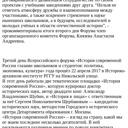
проектам с учебными заведениями друг друга. “Нельзя не
отметить атмосферу дружбы и взаимопонимания между
участниками, а также искреннее стремление к науке
нынешних школьников, а в будущем, исследователей и
молодых учёных в области отечественной истории”, -
прокомментировала итоги второго дня Форума член
организационного комитета Форума, Князева Анастасия
Андреевна.
Третий день Всероссийского форума «История современной
России глазами школьников и студентов: политика,
экономика, культура» года прошёл 22 апреля 2017 в Историко-
архивном институте РГГУ на Никольской улице.
В этот день работали две тематические площадки «История
современной России», которую курировал доктор
исторических наук, автор двадцати книг Александр
Владленович Шубин, и «История в лицах» с ответственным
за неё Сергеем Николаевичем Щербаковым — кандидатом
исторических наук, методистом Городского исторического
центра Департамента образования г. Москвы.
«История современной России» – взгляд на страну, какой мы
ее знаем последние несколько десятилетий. В ней
раскрываются различные мнения по поводу конкретных