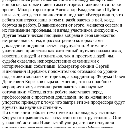
вопросов, которые ставит сама история, сталкиваются точки
зрения. Модератор секции Александр Владленович Шубин
полагает, что дело в личностном подходе: «Всегда видно, что
ребята заинтересованы в теме и разбираются в ней, когда
берутся за работу. В зависимости от этого, меняется совсем и
их понимание проблемы, и взгляд участников дискуссии».
Другая тематическая площадка вобрала в себя множество
нетривиальных тем, к рассмотрению которых сами
докладчики подошли весьма скрупулёзно. Внимание
участников привлекли как жизненный путь военачальников,
известных людей и политиков, так и простых людей, чьи
судьбы оказались непосредственно связанными с
историческими событиями. Модератор секции Сергей
Николаевич Щербаков положительно отозвался об уровне
подготовки молодых историков, а координатор Форума Павел
Денисович Корсаков выразил мнение, что на подобных
мероприятиях участники развиваются как научные
сотрудники: «Сегодня эти ребята выступают перед
профессорами с простыми докладами, но их желание и
упорство приведут к тому, что завтра эти же профессора будут
вручать им научные степени».
По окончании работы тематических площадок участники
Форума отправились на экскурсию по центру столицы. Они
узнали об истории Никольской улицы, а также получили
уникальную возможность посетить палаты Московского