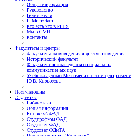
Общая информация
Руководство
Гений места
In Memoriam
Кто есть кто в РГГУ
Мы в СМИ
Контакты
Факультеты и центры
Факультет архивоведения и документоведения
Исторический факультет
Факультет востоковедения и социально-
коммуникативных наук
Учебно-научный Мезоамериканский центр имени
Ю.В. Кнорозова
Поступающим
Студентам
Библиотека
Общая информация
Киноклуб ФАД
Студпрофком ФАД
Студсовет ФАД
Студсовет ФДиТА
Поисковый отряд "Единорог"