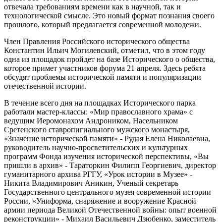
отвечала требованиям времени как в научной, так и
технологической смысле. Это новый формат познания своего
прошлого, который предлагается современной молодежи.
Член Правления Российского исторического общества
Константин Ильич Могилевский, отметил, что в этом году
одна из площадок пройдет на базе Исторического о общества,
которое примет участников форума 21 апреля. Здесь ребята
обсудят проблемы исторической памяти и популяризации
отечественной истории.
В течение всего дня на площадках Исторического парка
работали мастер-классы: «Мир православного храма» с
ведущим Иеромонахом Андроником, Насельником
Сретенского ставропигиального мужского монастыря,
«Значение исторической памяти» - Рудая Елена Николаевна,
руководитель научно-просветительских и культурных
программ Фонда изучения исторической перспективы, «Вы
пришли в архив» - Тараторкин Филипп Георгиевич, директор
гуманитарного архива РГГУ, «Урок истории в Музее» -
Никита Владимирович Аникин, Ученый секретарь
Государственного центрального музея современной истории
России, «Униформа, снаряжение и вооружение Красной
армии периода Великой Отечественной войны: опыт военной
реконструкции» - Михаил Васильевич Дзюбенко, заместитель