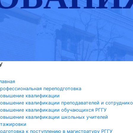
У
лавная
рофессиональная переподготовка
овышение квалификации
овышение квалификации преподавателей и сотруднико
овышение квалификации обучающихся РГГУ
овышение квалификации школьных учителей
тажировки
одготовка к поступлению в магистратуру РГГУ