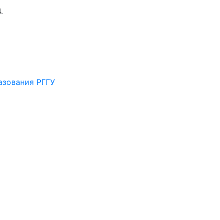
.
азования РГГУ