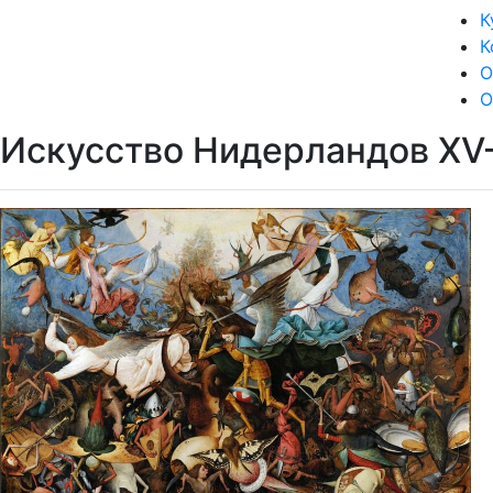
К
К
О
О
Искусство Нидерландов XV–X