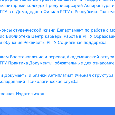
уманитарный колледж
Предуниверсарий
Аспирантура и
ГГУ в г. Домодедово
Филиал РГГУ в Республике Гватем
нонсы студенческой жизни
Департамент по работе с 
ис
Библиотека
Центр карьеры
Работа в РГГУ
Образова
ы обучения
Реквизиты РГГУ
Социальная поддержка
икам
Восстановление и перевод
Академический отпуск
ГГУ
Практика
Документы, обязательные для ознакомле
ий
Документы и бланки
Антиплагиат
Учебная структура
сследований
Психологическая служба
венная
Издательская