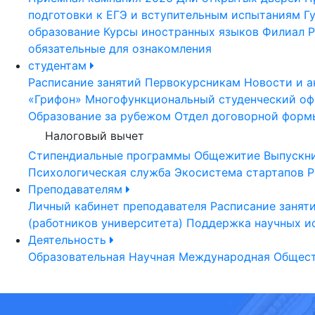
подготовки к ЕГЭ и вступительным испытаниям
Г
образование
Курсы иностранных языков
Филиал Р
обязательные для ознакомления
студентам
Расписание занятий
Первокурсникам
Новости и а
«Грифон»
Многофункциональный студенческий оф
Образование за рубежом
Отдел договорной форм
Налоговый вычет
Стипендиальные программы
Общежитие
Выпускн
Психологическая служба
Экосистема стартапов Р
Преподавателям
Личный кабинет преподавателя
Расписание занят
(работников университета)
Поддержка научных и
Деятельность
Образовательная
Научная
Международная
Общест