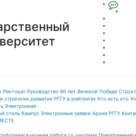
арственный
верситет
р
Ректорат
Руководство
80 лет Великой Победе
Струк
и стратегия развития
РГГУ в рейтингах
Кто есть кто
Уч
ть
Электронная
й стиль
Кампус
Электронные заявки
Архив РГГУ
Конта
МЕСТЕ
рофориентационная работа со школами
Предпринимате