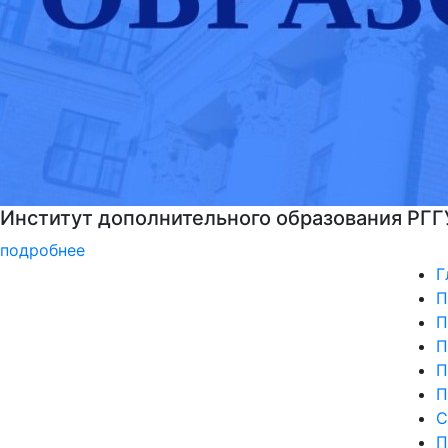
Институт дополнительного образования РГГ
подробнее
Г
П
П
П
П
П
С
П