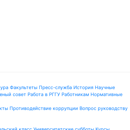
тура
Факультеты
Пресс-служба
История
Научные
еный совет
Работа в РГГУ
Работникам
Нормативные
кты
Противодействие коррупции
Вопрос руководству
льский класс
Университетские субботы
Курсы