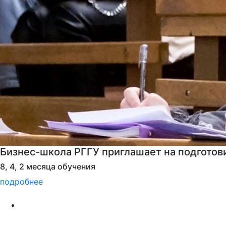
Бизнес-школа РГГУ приглашает на програм
подробнее
Департамент по работе с молодежью
Студенческий спорт
Гид первокурсника
Центр карьеры