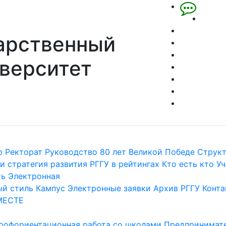
арственный
верситет
р
Ректорат
Руководство
80 лет Великой Победе
Струк
и стратегия развития
РГГУ в рейтингах
Кто есть кто
Уч
ть
Электронная
й стиль
Кампус
Электронные заявки
Архив РГГУ
Конта
МЕСТЕ
рофориентационная работа со школами
Предпринимате