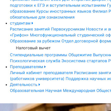
подготовки к ЕГЭ и вступительным испытаниям
Г
образование
Курсы иностранных языков
Филиал Р
обязательные для ознакомления
студентам
Расписание занятий
Первокурсникам
Новости и а
«Грифон»
Многофункциональный студенческий оф
Образование за рубежом
Отдел договорной форм
Налоговый вычет
Стипендиальные программы
Общежитие
Выпускн
Психологическая служба
Экосистема стартапов Р
Преподавателям
Личный кабинет преподавателя
Расписание занят
(работников университета)
Поддержка научных и
Деятельность
Образовательная
Научная
Международная
Общест