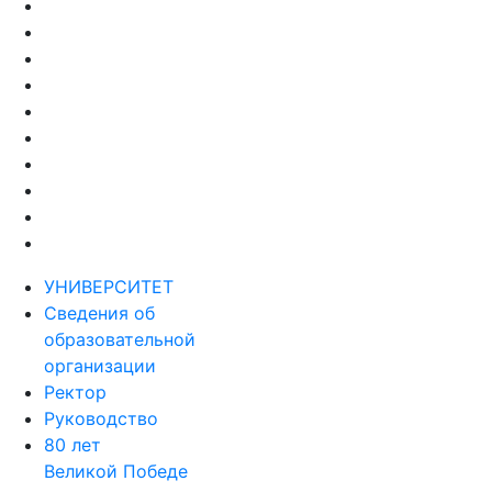
образовательной
организации
Ректор
Руководство
80 лет
Великой Победе
Наблюдательный совет РГГУ
Пресс-служба
Структура
Факультеты
История
Ассоциация выпускников
Музей
Миссия и стратегия
развития
Программа стратегического
развития РГГУ
РГГУ в рейтингах