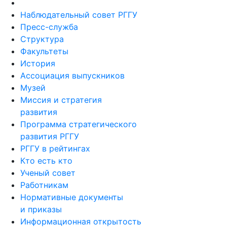
Кто есть кто
Ученый совет
Работникам
Нормативные документы
и приказы
Информационная открытость
Фонд управления
целевым капиталом
Юридическая клиника
Фирменный стиль
Кампус
Электронные заявки
Архив РГГУ
Контакты
Противодействие коррупции
Профилактика и противодействие
идеологии терроризма
и экстремизма
Вопрос руководству