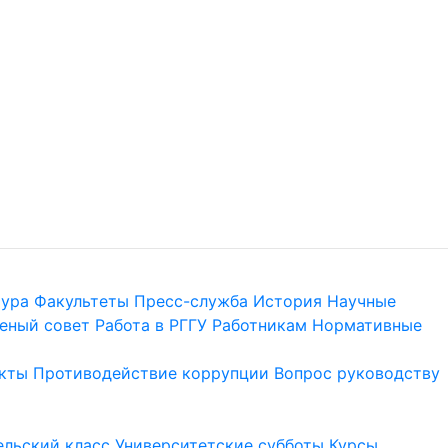
тура
Факультеты
Пресс-служба
История
Научные
еный совет
Работа в РГГУ
Работникам
Нормативные
кты
Противодействие коррупции
Вопрос руководству
льский класс
Университетские субботы
Курсы