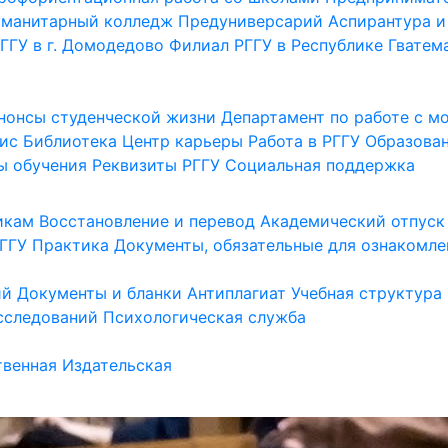
уманитарный колледж
Предуниверсарий
Аспирантура и
ГГУ в г. Домодедово
Филиал РГГУ в Республике Гватем
нонсы студенческой жизни
Департамент по работе с 
ис
Библиотека
Центр карьеры
Работа в РГГУ
Образова
ы обучения
Реквизиты РГГУ
Социальная поддержка
икам
Восстановление и перевод
Академический отпуск
ГГУ
Практика
Документы, обязательные для ознакомле
ий
Документы и бланки
Антиплагиат
Учебная структура
сследований
Психологическая служба
венная
Издательская