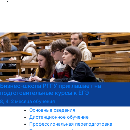
школа РГГУ приглашает на
Бизнес-
вительные курсы к ЕГЭ
програм
перепод
сяца обучения
Основные сведения
Дистанционное обучение
Профессиональная переподготовка