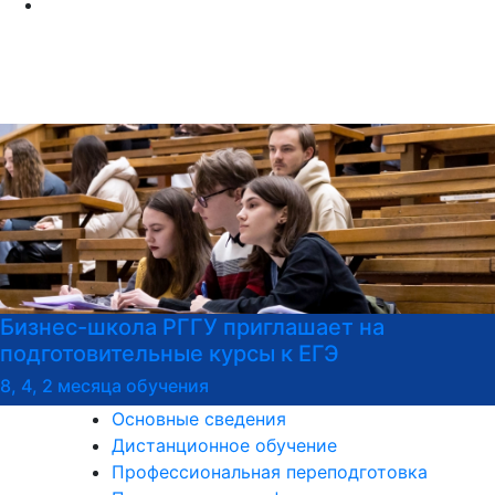
ла РГГУ приглашает на
Бизнес-шко
льные курсы к ЕГЭ
программы 
переподгот
 обучения
Основные сведения
Дистанционное обучение
Профессиональная переподготовка