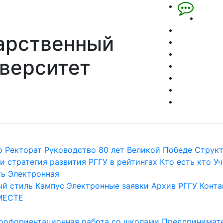
арственный
верситет
р
Ректорат
Руководство
80 лет Великой Победе
Струк
и стратегия развития
РГГУ в рейтингах
Кто есть кто
Уч
ть
Электронная
й стиль
Кампус
Электронные заявки
Архив РГГУ
Конта
МЕСТЕ
рофориентационная работа со школами
Предпринимате