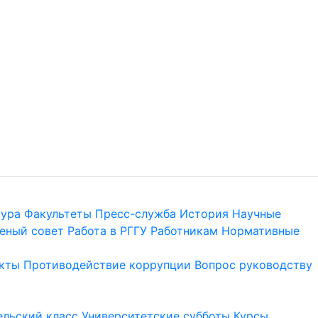
тура
Факультеты
Пресс-служба
История
Научные
еный совет
Работа в РГГУ
Работникам
Нормативные
кты
Противодействие коррупции
Вопрос руководству
льский класс
Университетские субботы
Курсы