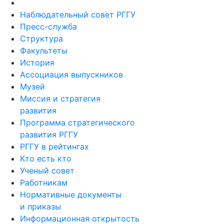
Кто есть кто
Ученый совет
Работникам
Нормативные документы
и приказы
Информационная открытость
Фонд управления
целевым капиталом
Юридическая клиника
Фирменный стиль
Кампус
Электронные заявки
Архив РГГУ
Контакты
Противодействие коррупции
Профилактика и противодействие
идеологии терроризма
и экстремизма
Вопрос руководству