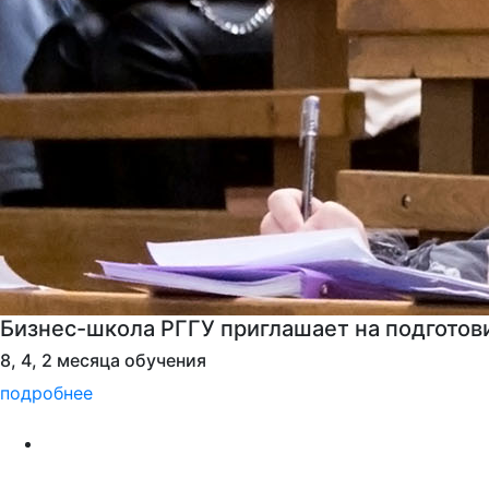
Бизнес-школа РГГУ приглашает на програм
подробнее
Департамент по работе с молодежью
Студенческий спорт
Гид первокурсника
Центр карьеры