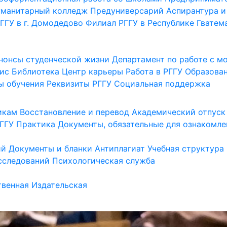
уманитарный колледж
Предуниверсарий
Аспирантура и
ГГУ в г. Домодедово
Филиал РГГУ в Республике Гватем
нонсы студенческой жизни
Департамент по работе с 
ис
Библиотека
Центр карьеры
Работа в РГГУ
Образова
ы обучения
Реквизиты РГГУ
Социальная поддержка
икам
Восстановление и перевод
Академический отпуск
ГГУ
Практика
Документы, обязательные для ознакомле
ий
Документы и бланки
Антиплагиат
Учебная структура
сследований
Психологическая служба
венная
Издательская