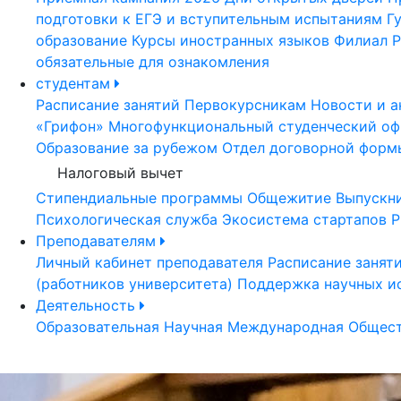
подготовки к ЕГЭ и вступительным испытаниям
Г
образование
Курсы иностранных языков
Филиал Р
обязательные для ознакомления
студентам
Расписание занятий
Первокурсникам
Новости и а
«Грифон»
Многофункциональный студенческий оф
Образование за рубежом
Отдел договорной форм
Налоговый вычет
Стипендиальные программы
Общежитие
Выпускн
Психологическая служба
Экосистема стартапов Р
Преподавателям
Личный кабинет преподавателя
Расписание занят
(работников университета)
Поддержка научных и
Деятельность
Образовательная
Научная
Международная
Общест