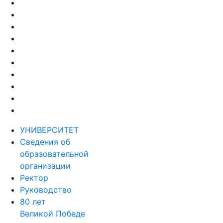
образовательной
организации
Ректор
Руководство
80 лет
Великой Победе
Наблюдательный совет РГГУ
Пресс-служба
Структура
Факультеты
История
Ассоциация выпускников
Музей
Миссия и стратегия
развития
Программа стратегического
развития РГГУ
РГГУ в рейтингах