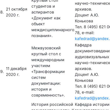
Круглый стол
научно-техничес
студентов и
21 октября
архивов.
8.
аспирантов
2020 г.
Доцент А.Ю.
«Документ как
Конькова
объект
Тел. 8 (495) 621 0
междисциплинарного
78, e-mail:
познания».
kafedrad@yandex.
Кафедра
Межвузовский
документоведени
круглый стол с
аудиовизуальных
международным
научно-техничес
участием
11 декабря
архивов.
9.
«Трансформации
2020 г.
Доцент А.Ю.
систем
Конькова
документации:
Тел. 8 (495) 621 0
история и
78, e-mail:
современность».
kafedrad@yandex.
История российской
Кафедра истории