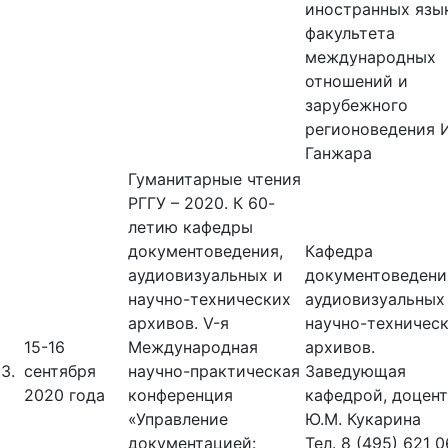
иностранных язы
факультета
международных
отношений и
зарубежного
регионоведения И
Ганжара
Гуманитарные чтения
РГГУ – 2020. К 60-
летию кафедры
документоведения,
Кафедра
аудиовизуальных и
документоведени
научно-технических
аудиовизуальных
архивов. V-я
научно-техничес
15-16
Международная
архивов.
3.
сентября
научно-практическая
Заведующая
2020 года
конференция
кафедрой, доцент
«Управление
Ю.М. Кукарина
документацией:
Тел. 8 (495) 621 0