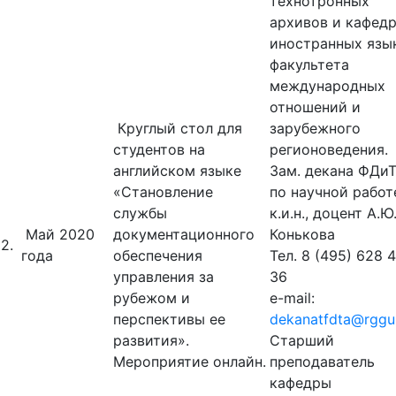
технотронных
архивов и кафед
иностранных язы
факультета
международных
отношений и
Круглый стол для
зарубежного
студентов на
регионоведения.
английском языке
Зам. декана ФДи
«Становление
по научной работ
службы
к.и.н., доцент А.Ю
Май 2020
документационного
Конькова
2.
года
обеспечения
Тел. 8 (495) 628 
управления за
36
рубежом и
e-mail:
перспективы ее
dekanatfdta@rggu
развития».
Старший
Мероприятие онлайн.
преподаватель
кафедры