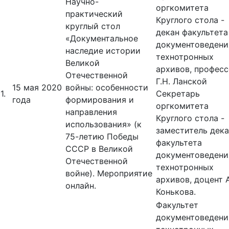
Научно-
оргкомитета
практический
Круглого стола -
круглый стол
декан факультета
«Документальное
документоведени
наследие истории
технотронных
Великой
архивов, профес
Отечественной
Г.Н. Ланской
15 мая 2020
войны: особенности
1.
Секретарь
года
формирования и
оргкомитета
направления
Круглого стола -
использования» (к
заместитель дек
75-летию Победы
факультета
СССР в Великой
документоведени
Отечественной
технотронных
войне). Мероприятие
архивов, доцент 
онлайн.
Конькова.
Факультет
документоведени