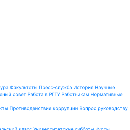
тура
Факультеты
Пресс-служба
История
Научные
еный совет
Работа в РГГУ
Работникам
Нормативные
кты
Противодействие коррупции
Вопрос руководству
льский класс
Университетские субботы
Курсы