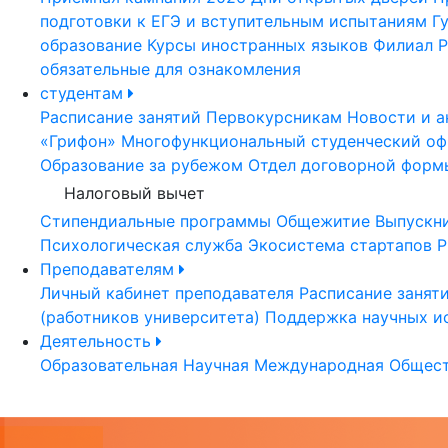
подготовки к ЕГЭ и вступительным испытаниям
Г
образование
Курсы иностранных языков
Филиал Р
обязательные для ознакомления
студентам
Расписание занятий
Первокурсникам
Новости и а
«Грифон»
Многофункциональный студенческий оф
Образование за рубежом
Отдел договорной форм
Налоговый вычет
Стипендиальные программы
Общежитие
Выпускн
Психологическая служба
Экосистема стартапов Р
Преподавателям
Личный кабинет преподавателя
Расписание занят
(работников университета)
Поддержка научных и
Деятельность
Образовательная
Научная
Международная
Общест