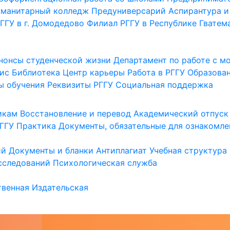
уманитарный колледж
Предуниверсарий
Аспирантура и
ГГУ в г. Домодедово
Филиал РГГУ в Республике Гватем
нонсы студенческой жизни
Департамент по работе с 
ис
Библиотека
Центр карьеры
Работа в РГГУ
Образова
ы обучения
Реквизиты РГГУ
Социальная поддержка
икам
Восстановление и перевод
Академический отпуск
ГГУ
Практика
Документы, обязательные для ознакомле
ий
Документы и бланки
Антиплагиат
Учебная структура
сследований
Психологическая служба
венная
Издательская