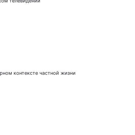
ком телевидении
урном контексте частной жизни