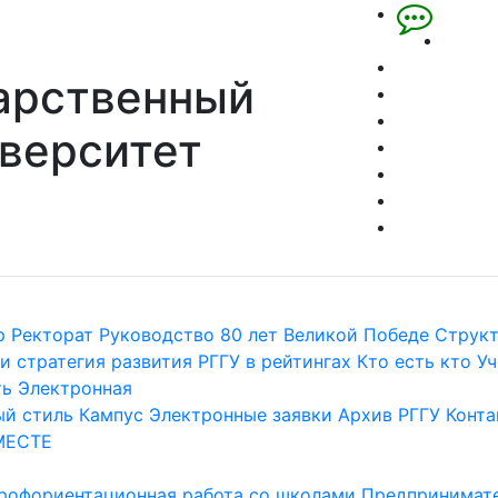
арственный
верситет
р
Ректорат
Руководство
80 лет Великой Победе
Струк
и стратегия развития
РГГУ в рейтингах
Кто есть кто
Уч
ть
Электронная
й стиль
Кампус
Электронные заявки
Архив РГГУ
Конта
МЕСТЕ
рофориентационная работа со школами
Предпринимате