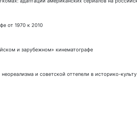
ткомах: адаптации американских сериалов на российс
е от 1970 к 2010
ийском и зарубежном» кинематографе
 неореализма и советской оттепели в историко-культ