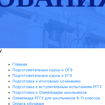
У
Главная
Подготовительные курсы к ОГЭ
Подготовительные курсы к ЕГЭ
Подготовка к итоговому сочинению
Подготовка к вступительным испытаниям РГГУ
Подготовка к Олимпиадам школьников
Олимпиада РГГУ для школьников 9-11 классов
Оплата обучения