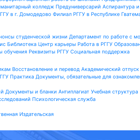
уманитарный колледж
Предуниверсарий
Аспирантура и
ГГУ в г. Домодедово
Филиал РГГУ в Республике Гватем
нонсы студенческой жизни
Департамент по работе с 
ис
Библиотека
Центр карьеры
Работа в РГГУ
Образова
ы обучения
Реквизиты РГГУ
Социальная поддержка
икам
Восстановление и перевод
Академический отпуск
ГГУ
Практика
Документы, обязательные для ознакомле
ий
Документы и бланки
Антиплагиат
Учебная структура
сследований
Психологическая служба
венная
Издательская