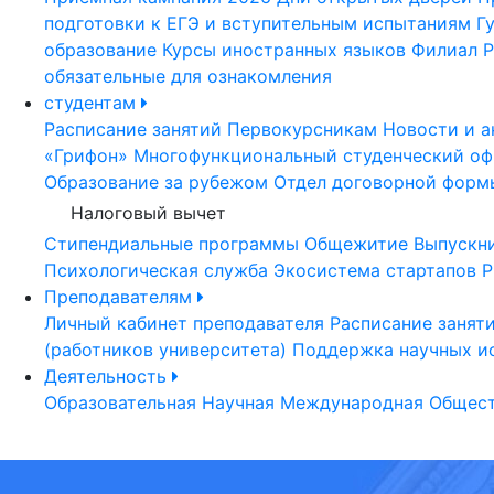
подготовки к ЕГЭ и вступительным испытаниям
Г
образование
Курсы иностранных языков
Филиал Р
обязательные для ознакомления
студентам
Расписание занятий
Первокурсникам
Новости и а
«Грифон»
Многофункциональный студенческий оф
Образование за рубежом
Отдел договорной форм
Налоговый вычет
Стипендиальные программы
Общежитие
Выпускн
Психологическая служба
Экосистема стартапов Р
Преподавателям
Личный кабинет преподавателя
Расписание занят
(работников университета)
Поддержка научных и
Деятельность
Образовательная
Научная
Международная
Общест