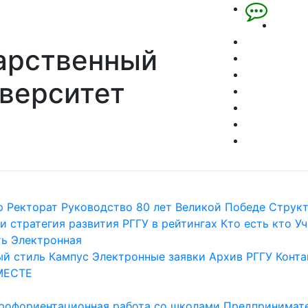
арственный
верситет
р
Ректорат
Руководство
80 лет Великой Победе
Струк
и стратегия развития
РГГУ в рейтингах
Кто есть кто
Уч
ть
Электронная
й стиль
Кампус
Электронные заявки
Архив РГГУ
Конта
МЕСТЕ
рофориентационная работа со школами
Предпринимате