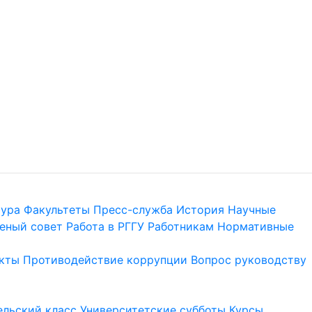
тура
Факультеты
Пресс-служба
История
Научные
еный совет
Работа в РГГУ
Работникам
Нормативные
кты
Противодействие коррупции
Вопрос руководству
льский класс
Университетские субботы
Курсы