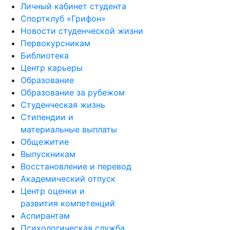
Личный кабинет студента
Спортклуб «Грифон»
Новости студенческой жизни
Первокурсникам
Библиотека
Центр карьеры
Образование
Образование за рубежом
Студенческая жизнь
Стипендии и
материальные выплаты
Общежитие
Выпускникам
Восстановление и перевод
Академический отпуск
Центр оценки и
развития компетенций
Аспирантам
Психологическая служба