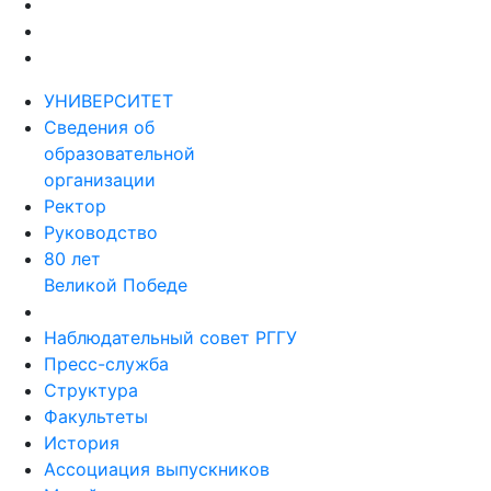
УНИВЕРСИТЕТ
Сведения об
образовательной
организации
Ректор
Руководство
80 лет
Великой Победе
Наблюдательный совет РГГУ
Пресс-служба
Структура
Факультеты
История
Ассоциация выпускников