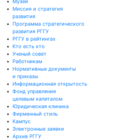
Музей
Миссия и стратегия
развития
Программа стратегического
развития РГГУ
РГГУ в рейтингах
Кто есть кто
Ученый совет
Работникам
Нормативные документы
и приказы
Информационная открытость
Фонд управления
целевым капиталом
Юридическая клиника
Фирменный стиль
Кампус
Электронные заявки
Архив РГГУ