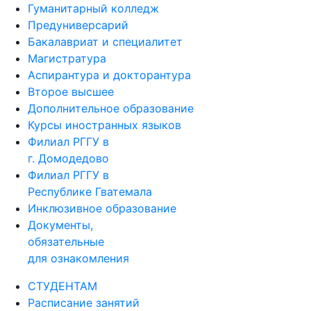
Гуманитарный колледж
Предуниверсарий
Бакалавриат и специалитет
Магистратура
Аспирантура и докторантура
Второе высшее
Дополнительное образование
Курсы иностранных языков
Филиал РГГУ в
г. Домодедово
Филиал РГГУ в
Республике Гватемала
Инклюзивное образование
Документы,
обязательные
для ознакомления
СТУДЕНТАМ
Расписание занятий