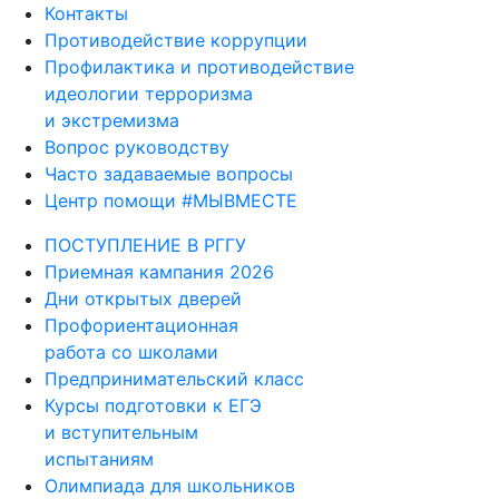
Контакты
Противодействие коррупции
Профилактика и противодействие
идеологии терроризма
и экстремизма
Вопрос руководству
Часто задаваемые вопросы
Центр помощи #МЫВМЕСТЕ
ПОСТУПЛЕНИЕ В РГГУ
Приемная кампания 2026
Дни открытых дверей
Профориентационная
работа со школами
Предпринимательский класс
Курсы подготовки к ЕГЭ
и вступительным
испытаниям
Олимпиада для школьников