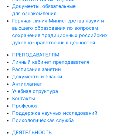
Документы, обязательные
для ознакомления
Горячая линия Министерства науки и
высшего образования по вопросам
сохранения традиционных российских
духовно-нравственных ценностей
ПРЕПОДАВАТЕЛЯМ
Личный кабинет преподавателя
Расписание занятий
Документы и бланки
Антиплагиат
Учебная структура
Контакты
Профсоюз
Поддержка научных исследований
Психологическая служба
ДЕЯТЕЛЬНОСТЬ