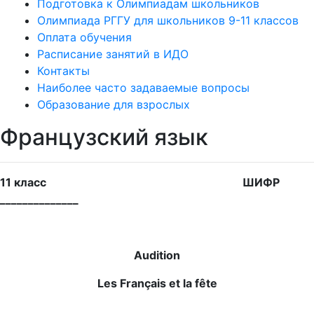
Подготовка к Олимпиадам школьников
Олимпиада РГГУ для школьников 9-11 классов
Оплата обучения
Расписание занятий в ИДО
Контакты
Наиболее часто задаваемые вопросы
Образование для взрослых
Французский язык
11
класс
ШИФР
______________
Audition
Les Français et la fête