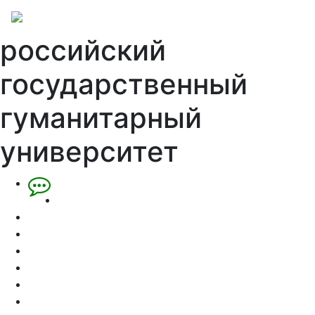
российский
государственный
гуманитарный
университет