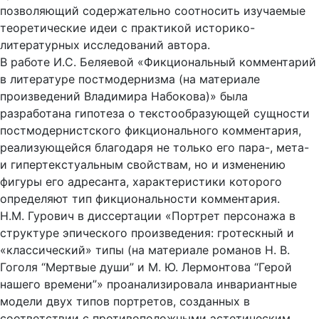
позволяющий содержательно соотносить изучаемые
теоретические идеи с практикой историко-
литературных исследований автора.
В работе И.С. Беляевой «Фикциональный комментарий
в литературе постмодернизма (на материале
произведений Владимира Набокова)» была
разработана гипотеза о текстообразующей сущности
постмодернистского фикционального комментария,
реализующейся благодаря не только его пара-, мета-
и гипертекстуальным свойствам, но и изменению
фигуры его адресанта, характеристики которого
определяют тип фикциональности комментария.
Н.М. Гурович в диссертации «Портрет персонажа в
структуре эпического произведения: гротескный и
«классический» типы (на материале романов Н. В.
Гоголя “Мертвые души” и М. Ю. Лермонтова “Герой
нашего времени”» проанализировала инвариантные
модели двух типов портретов, созданных в
соответствии с противоположными эстетическим