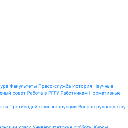
тура
Факультеты
Пресс-служба
История
Научные
еный совет
Работа в РГГУ
Работникам
Нормативные
кты
Противодействие коррупции
Вопрос руководству
льский класс
Университетские субботы
Курсы