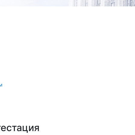
м
тестация