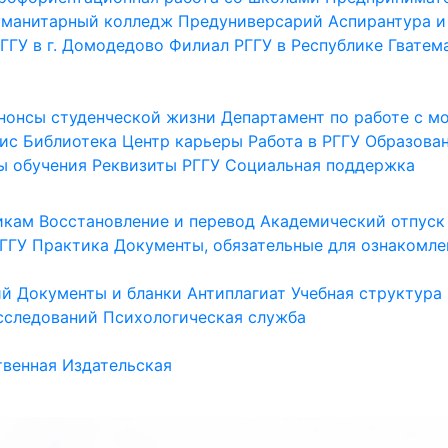
уманитарный колледж
Предуниверсарий
Аспирантура и
ГГУ в г. Домодедово
Филиал РГГУ в Республике Гватем
нонсы студенческой жизни
Департамент по работе с 
ис
Библиотека
Центр карьеры
Работа в РГГУ
Образова
ы обучения
Реквизиты РГГУ
Социальная поддержка
икам
Восстановление и перевод
Академический отпуск
ГГУ
Практика
Документы, обязательные для ознакомле
ий
Документы и бланки
Антиплагиат
Учебная структура
сследований
Психологическая служба
венная
Издательская