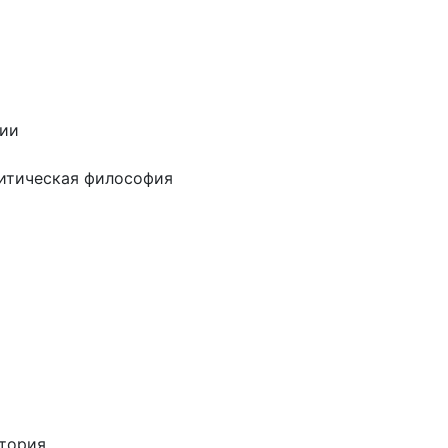
ии
итическая философия
тория