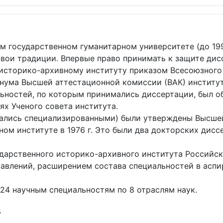
 государственном гуманитарном университете (до 199
вои традиции. Впервые право принимать к защите дис
историко-архивному институту приказом Всесоюзного 
ленума Высшей аттестационной комиссии (ВАК) институ
ьностей, по которым принимались диссертации, был о
х Ученого совета института.
ывались специализированными) были утверждены Высш
м институте в 1976 г. Это были два докторских дисс
осударственного историко-архивного института Российс
авлений, расширением состава специальностей в аспи
 24 научным специальностям по 8 отраслям наук.
в