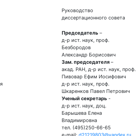
Руководство
диссертационного совета
Председатель
–
д-р ист. наук, проф.
Безбородов
Александр Борисович
Зам. председателя
–
акад. РАН, д-р ист. наук, проф.
Пивовар Ефим Иосифович
я
д-р ист. наук, проф.
Шкаренков Павел Петрович
Ученый секретарь
-
д-р ист. наук, доц.
Барышева Елена
Владимировна
тел. (495)250-66-65
e-mail:
d21219803@yandex.ru