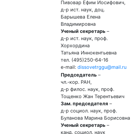
Пивовар Ефим Иосифович,
д-р ист. наук, доц.
Барышева Елена
Владимировна
Ученый секретарь
–
д-р ист. наук, проф.
Хорхордина
Татьяна Иннокентьевна
тел. (495)250-64-16
e-mail:
dissovetrggu@mail.ru
Председатель
–
чл.-кор. РАН,
д-р филос. наук, проф.
Тощенко Жан Терентьевич
Зам. председателя
–
д-р социол. наук, проф.
Буланова Марина Борисовна
Ученый секретарь
–
канд. социол. наук