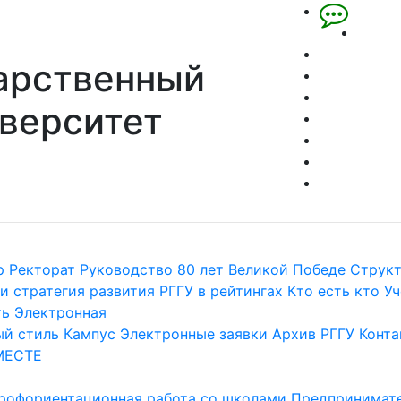
арственный
верситет
р
Ректорат
Руководство
80 лет Великой Победе
Струк
и стратегия развития
РГГУ в рейтингах
Кто есть кто
Уч
ть
Электронная
й стиль
Кампус
Электронные заявки
Архив РГГУ
Конта
МЕСТЕ
рофориентационная работа со школами
Предпринимате