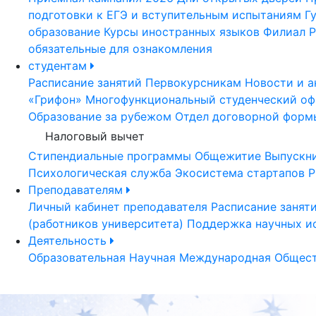
подготовки к ЕГЭ и вступительным испытаниям
Г
образование
Курсы иностранных языков
Филиал Р
обязательные для ознакомления
студентам
Расписание занятий
Первокурсникам
Новости и а
«Грифон»
Многофункциональный студенческий оф
Образование за рубежом
Отдел договорной форм
Налоговый вычет
Стипендиальные программы
Общежитие
Выпускн
Психологическая служба
Экосистема стартапов Р
Преподавателям
Личный кабинет преподавателя
Расписание занят
(работников университета)
Поддержка научных и
Деятельность
Образовательная
Научная
Международная
Общест