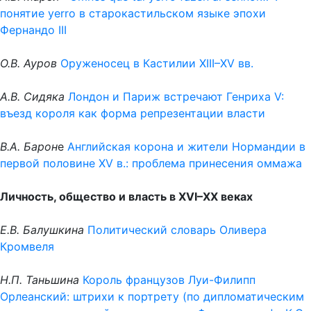
понятие yerro в старокастильском языке эпохи
Фернандо III
О.В. Ауров
Оруженосец в Кастилии XIII–XV вв.
А.В. Сидяка
Лондон и Париж встречают Генриха V:
въезд короля как форма репрезентации власти
В.А. Барон
е
Английская корона и жители Нормандии в
первой половине XV в.: проблема принесения оммажа
Личность, общество и власть в XVI–XX веках
Е.В. Балушкина
Политический словарь Оливера
Кромвеля
Н.П. Таньшина
Король французов Луи-Филипп
Орлеанский: штрихи к портрету (по дипломатическим