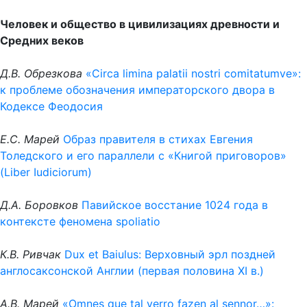
Человек и общество в цивилизациях древности и
Средних веков
Д.В. Обрезкова
«Circa limina palatii nostri comitatumve»:
к проблеме обозначения императорского двора в
Кодексе Феодосия
Е.С. Марей
Образ правителя в стихах Евгения
Толедского и его параллели с «Книгой приговоров»
(Liber Iudiciorum)
Д.А. Боровков
Павийское восстание 1024 года в
контексте феномена spoliatio
К.В. Ривчак
Dux et Baiulus: Верховный эрл поздней
англосаксонской Англии (первая половина XI в.)
А.В. Марей
«Omnes que tal yerro fazen al sennor…»: