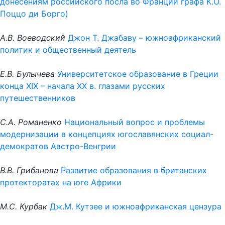
донесениям российского посла во Франции
графа К.О.
Поццо ди Борго)
А.В. Воеводский
Джон Т. Джабаву – южноафриканский
политик и общественный деятель
Е.В. Булычева
Университетское образование в Греции
конца XIX – начала ХХ в. глазами русских
путешественников
С.А. Романенко
Национальный вопрос и проблемы
модернизации в концепциях югославянских социал-
демократов Австро-Венгрии
В.В. Грибанова
Развитие образования в британских
протекторатах на юге Африки
М.С. Курбак
Дж.М. Кутзее и южноафриканская цензура